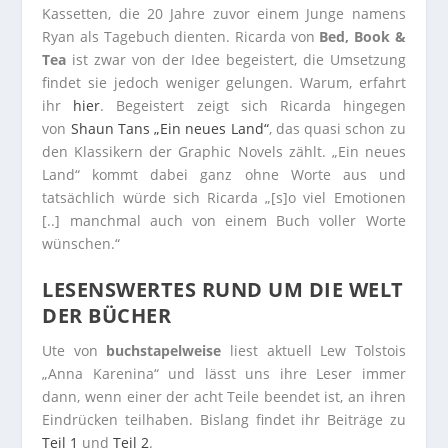
Kassetten, die 20 Jahre zuvor einem Junge namens
Ryan als Tagebuch dienten. Ricarda von
Bed, Book &
Tea
ist zwar von der Idee begeistert, die Umsetzung
findet sie jedoch weniger gelungen. Warum, erfahrt
ihr
hier
. Begeistert zeigt sich Ricarda hingegen
von
Shaun Tans „Ein neues Land“
, das quasi schon zu
den Klassikern der Graphic Novels zählt. „Ein neues
Land“ kommt dabei ganz ohne Worte aus und
tatsächlich würde sich Ricarda „[s]o viel Emotionen
[..] manchmal auch von einem Buch voller Worte
wünschen.“
LESENSWERTES RUND UM DIE WELT
DER BÜCHER
Ute von
buchstapelweise
liest aktuell Lew Tolstois
„Anna Karenina“ und lässt uns ihre Leser immer
dann, wenn einer der acht Teile beendet ist, an ihren
Eindrücken teilhaben. Bislang findet ihr Beiträge zu
Teil 1
und
Teil 2
.