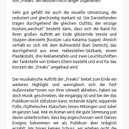
von „Freaks“ am liebsten noch länger zugesehen.
Sehr gut gefällt mir auch die visuelle Umsetzung, die
reduziert und gleichzeitig markant ist. Die Darstellenden
tragen durchgehend die gleichen Outfits; der einzige
Kostüm„wechsel“ besteht darin, dass sich die Band für
ihren großen Auftritt am Ende glitzernde Weste und
Stulpen überzieht (Kostüm: Lara Katarina Suppe). Ähnlich
verhält es sich mit dem Bühnenbild (Karl Dietrich), das
durchgehend aus einer Haltestellen-Sitzbank, einem
Plastikstuhl, drei Reklametafeln und zwei Leuchtschriften
der Tankstelle von Embers Eltern besteht und erst für das
Konzert der „Freaks“ umgebaut wird.
Der musikalische Auftritt der „Freaks“ bietet zum Ende ein
weiteres Highlight und wenngleich sich die fünf
Außenseiter*innen von ihrer Umwelt abheben, haben sie
doch Musik geschrieben, die eingängig ist und bei der das
Publikum nicht stillsitzen kann: nickende Köpfe, wippende
Füße, rhythmisches Klatschen, leises Mitsingen und Jubel
im ganzen Saal. Wie im Roman wird die gute Stimmung just
davon unterbrochen, dass Ray angeschossen wird. Dieses
Ereignis bekommen wir als Publikum aber lediglich
erzählt. Wir hören keinen Schuss, wir erleben nicht die