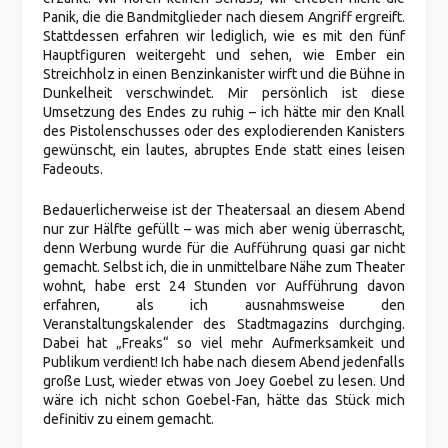
Panik, die die Bandmitglieder nach diesem Angriff ergreift.
Stattdessen erfahren wir lediglich, wie es mit den fünf
Hauptfiguren weitergeht und sehen, wie Ember ein
Streichholz in einen Benzinkanister wirft und die Bühne in
Dunkelheit verschwindet. Mir persönlich ist diese
Umsetzung des Endes zu ruhig – ich hätte mir den Knall
des Pistolenschusses oder des explodierenden Kanisters
gewünscht, ein lautes, abruptes Ende statt eines leisen
Fadeouts.
Bedauerlicherweise ist der Theatersaal an diesem Abend
nur zur Hälfte gefüllt – was mich aber wenig überrascht,
denn Werbung wurde für die Aufführung quasi gar nicht
gemacht. Selbst ich, die in unmittelbare Nähe zum Theater
wohnt, habe erst 24 Stunden vor Aufführung davon
erfahren, als ich ausnahmsweise den
Veranstaltungskalender des Stadtmagazins durchging.
Dabei hat „Freaks“ so viel mehr Aufmerksamkeit und
Publikum verdient! Ich habe nach diesem Abend jedenfalls
große Lust, wieder etwas von Joey Goebel zu lesen. Und
wäre ich nicht schon Goebel-Fan, hätte das Stück mich
definitiv zu einem gemacht.