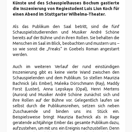
Künste und des Schauspielhauses Bochum gastierte
die Inszenierung von Regiestudent Luis Liun Koch für
einen Abend im Stuttgarter Wilhelma-Theater.
Als das Publikum den Saal betritt, sind die fünf
Schauspielstudierenden und Musiker André Schöne
bereits auf der Bühne und in ihren Rollen. Sie behalten die
Menschen im Saal im Blick, beobachten und mustern uns –
so wie sonst die „Freaks“ in Goebels Roman angestarrt
werden.
Auch im weiteren Verlauf der rund einstündigen
Inszenierung gibt es keine vierte Wand zwischen den
Schauspielenden und dem Publikum. So stellen Maurizia
Bachnick (als Ember), Maleika Dörschmann (Ray), Maddy
Forst (Luster), Anna Lepskaya (Opal), Henri Mertens
(Aurora) und Musiker André Schöne zunächst sich und
ihre Rollen auf der Bühne vor. Gelegentlich laufen sie
selbst durch die Publikumsreihen, setzen sich neben
Zuschauende und binden uns ins Stück ein.
Beispielsweise bringt Maurizia Bachnick als in Rage
geratende achtjährige Ember das gesamte Publikum dazu,
aufzustehen, um mit uns ein Ereignis nachzustellen. Denn