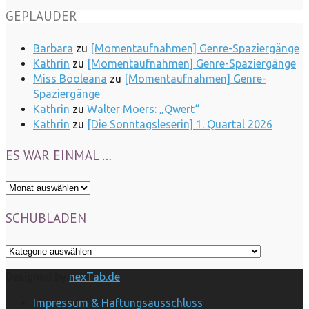
GEPLAUDER
Barbara
zu
[Momentaufnahmen] Genre-Spaziergänge
Kathrin
zu
[Momentaufnahmen] Genre-Spaziergänge
Miss Booleana
zu
[Momentaufnahmen] Genre-
Spaziergänge
Kathrin
zu
Walter Moers: „Qwert“
Kathrin
zu
[Die Sonntagsleserin] 1. Quartal 2026
ES WAR EINMAL …
Es
war
SCHUBLADEN
einmal
…
Schubladen
Designed by
nexTab.de
Impressum & Haftungsausschluss