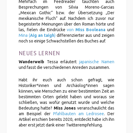
Mehrfach im Feedreader tauchten auch
Besprechungen von Silvia Moreno-Garcias
„Mexican Gothic“ bzw. der Übersetzung „Der
mexikanische Fluch“ auf. Nachdem ich zuvor nur
begeisterte Meinungen über den Roman hörte und
las, fielen die Eindrücke
von
Miss Booleana
und
Mina (
Aig an taigh
)
differenzierter aus und zeigen
noch so einige Schwachstellen des Buches auf.
NEUES LERNEN
Wanderweib
Tessa erläutert
japanische Namen
und fasst die verschiedenen Anreden zusammen.
Habt ihr euch auch schon gefragt, wie
Historiker*innen und Archäolog*innen sagen
können, wie Menschen zu einer bestimmten Zeit an
bestimmten Orten gelebt haben und woraus sie
schließen, was wofür genutzt wurde und welche
Bedeutung hatte?
Miss Jones
veranschaulicht das
am Beispiel der
Pfahlbauten am Ledrosee
. Der
Artikel erschien bereits 2020, entdeckt habe ich ihn
aber erst jetzt dank einer Twitterempfehlung.