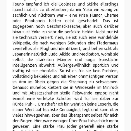
Tsuno empfand ich die Coolness und Stärke allerdings
manchmal als zu übertrieben, da mir Yoko ein wenig zu
sachlich und nüchtern war – eine Prise Humor, Charme
oder Emotionen hätten nicht geschadet. Das ist
zugegeben noch Geschmackssache, aber auch darüber
hinaus ist Yoko zu sehr die perfekte Heldin: Nicht nur ist
sie technisch versiert, nein, sie ist auch eine wandelnde
Wikipedia, die nach wenigen Sekunden eine Fledermaus
zweifellos als Flughund identifiziert, und beherrscht als
Japanerin natürlich Judo, Aikido und Meditation, womit sie
selbst die stärksten Männer und sogar künstliche
Intelligenzen abwehrt. Außergewöhnlich sportlich und
kräftig ist sie ebenfalls: So ist es für sie kein Problem,
vollständig bekleidet und mit einer ohnmächtigen Person
im Arm im Rhein gegen die Strömung zu schwimmen.
Genauso mühelos klettert sie in Windeseile im Minirock
und mit Absatzschuhen steile Felswände empor; nicht
einmal eine verletzte Schulter wird für sie dabei zur
Hürde. Puh … Ernsthaft? Ich bin wahrlich keine Leserin, die
immer Wert auf höchste Genauigkeit legt und kann über
vieles hinwegsehen, aber das überspannt selbst für mich
den Bogen. Hier wäre weniger Über-Frau tatsächlich mehr
gewesen. Eine starke Frau (oder generell eine starke