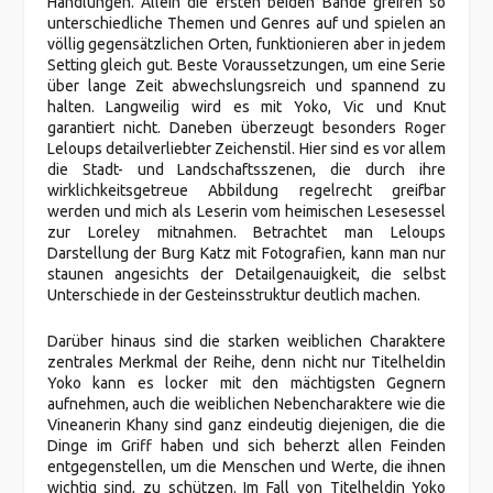
Handlungen. Allein die ersten beiden Bände greifen so
unterschiedliche Themen und Genres auf und spielen an
völlig gegensätzlichen Orten, funktionieren aber in jedem
Setting gleich gut. Beste Voraussetzungen, um eine Serie
über lange Zeit abwechslungsreich und spannend zu
halten. Langweilig wird es mit Yoko, Vic und Knut
garantiert nicht. Daneben überzeugt besonders Roger
Leloups detailverliebter Zeichenstil. Hier sind es vor allem
die Stadt- und Landschaftsszenen, die durch ihre
wirklichkeitsgetreue Abbildung regelrecht greifbar
werden und mich als Leserin vom heimischen Lesesessel
zur Loreley mitnahmen. Betrachtet man Leloups
Darstellung der Burg Katz mit Fotografien, kann man nur
staunen angesichts der Detailgenauigkeit, die selbst
Unterschiede in der Gesteinsstruktur deutlich machen.
Darüber hinaus sind die starken weiblichen Charaktere
zentrales Merkmal der Reihe, denn nicht nur Titelheldin
Yoko kann es locker mit den mächtigsten Gegnern
aufnehmen, auch die weiblichen Nebencharaktere wie die
Vineanerin Khany sind ganz eindeutig diejenigen, die die
Dinge im Griff haben und sich beherzt allen Feinden
entgegenstellen, um die Menschen und Werte, die ihnen
wichtig sind, zu schützen. Im Fall von Titelheldin Yoko