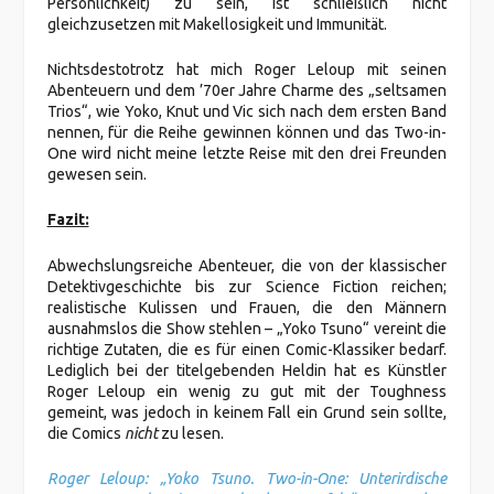
Persönlichkeit) zu sein, ist schließlich nicht
gleichzusetzen mit Makellosigkeit und Immunität.
Nichtsdestotrotz hat mich Roger Leloup mit seinen
Abenteuern und dem ’70er Jahre Charme des „seltsamen
Trios“, wie Yoko, Knut und Vic sich nach dem ersten Band
nennen, für die Reihe gewinnen können und das Two-in-
One wird nicht meine letzte Reise mit den drei Freunden
gewesen sein.
Fazit:
Abwechslungsreiche Abenteuer, die von der klassischer
Detektivgeschichte bis zur Science Fiction reichen;
realistische Kulissen und Frauen, die den Männern
ausnahmslos die Show stehlen – „Yoko Tsuno“ vereint die
richtige Zutaten, die es für einen Comic-Klassiker bedarf.
Lediglich bei der titelgebenden Heldin hat es Künstler
Roger Leloup ein wenig zu gut mit der Toughness
gemeint, was jedoch in keinem Fall ein Grund sein sollte,
die Comics
nicht
zu lesen.
Roger Leloup: „Yoko Tsuno. Two-in-One: Unterirdische