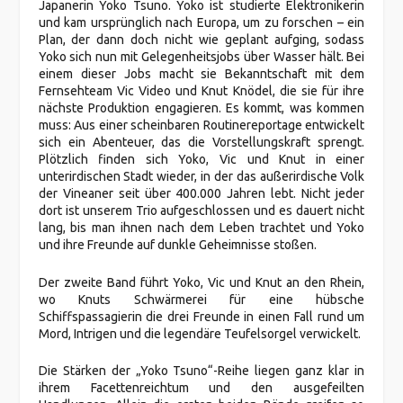
Japanerin Yoko Tsuno. Yoko ist studierte Elektronikerin
und kam ursprünglich nach Europa, um zu forschen – ein
Plan, der dann doch nicht wie geplant aufging, sodass
Yoko sich nun mit Gelegenheitsjobs über Wasser hält. Bei
einem dieser Jobs macht sie Bekanntschaft mit dem
Fernsehteam Vic Video und Knut Knödel, die sie für ihre
nächste Produktion engagieren. Es kommt, was kommen
muss: Aus einer scheinbaren Routinereportage entwickelt
sich ein Abenteuer, das die Vorstellungskraft sprengt.
Plötzlich finden sich Yoko, Vic und Knut in einer
unterirdischen Stadt wieder, in der das außerirdische Volk
der Vineaner seit über 400.000 Jahren lebt. Nicht jeder
dort ist unserem Trio aufgeschlossen und es dauert nicht
lang, bis man ihnen nach dem Leben trachtet und Yoko
und ihre Freunde auf dunkle Geheimnisse stoßen.
Der zweite Band führt Yoko, Vic und Knut an den Rhein,
wo Knuts Schwärmerei für eine hübsche
Schiffspassagierin die drei Freunde in einen Fall rund um
Mord, Intrigen und die legendäre Teufelsorgel verwickelt.
Die Stärken der „Yoko Tsuno“-Reihe liegen ganz klar in
ihrem Facettenreichtum und den ausgefeilten