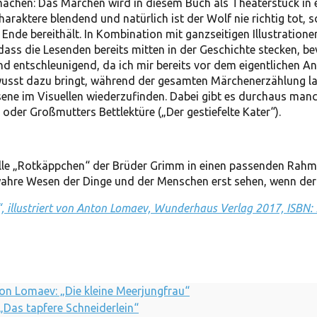
achen: Das Märchen wird in diesem Buch als Theaterstück in e
araktere blendend und natürlich ist der Wolf nie richtig tot, 
 Ende bereithält. In Kombination mit ganzseitigen Illustratione
ass die Lesenden bereits mitten in der Geschichte stecken, bevo
nd entschleunigend, da ich mir bereits vor dem eigentlichen An
sst dazu bringt, während der gesamten Märchenerzählung lang
sene im Visuellen wiederzufinden. Dabei gibt es durchaus ma
 oder Großmutters Bettlektüre („Der gestiefelte Kater“).
lle „Rotkäppchen“ der Brüder Grimm in einen passenden Rahmen
as wahre Wesen der Dinge und der Menschen erst sehen, wenn de
 illustriert von Anton Lomaev, Wunderhaus Verlag 2017, ISBN
n Lomaev: „Die kleine Meerjungfrau“
Das tapfere Schneiderlein“