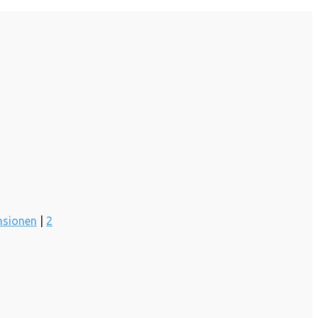
nsionen
|
2