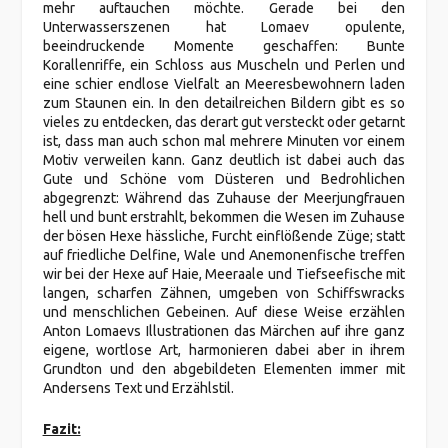
mehr auftauchen möchte. Gerade bei den
Unterwasserszenen hat Lomaev opulente,
beeindruckende Momente geschaffen: Bunte
Korallenriffe, ein Schloss aus Muscheln und Perlen und
eine schier endlose Vielfalt an Meeresbewohnern laden
zum Staunen ein. In den detailreichen Bildern gibt es so
vieles zu entdecken, das derart gut versteckt oder getarnt
ist, dass man auch schon mal mehrere Minuten vor einem
Motiv verweilen kann. Ganz deutlich ist dabei auch das
Gute und Schöne vom Düsteren und Bedrohlichen
abgegrenzt: Während das Zuhause der Meerjungfrauen
hell und bunt erstrahlt, bekommen die Wesen im Zuhause
der bösen Hexe hässliche, Furcht einflößende Züge; statt
auf friedliche Delfine, Wale und Anemonenfische treffen
wir bei der Hexe auf Haie, Meeraale und Tiefseefische mit
langen, scharfen Zähnen, umgeben von Schiffswracks
und menschlichen Gebeinen. Auf diese Weise erzählen
Anton Lomaevs Illustrationen das Märchen auf ihre ganz
eigene, wortlose Art, harmonieren dabei aber in ihrem
Grundton und den abgebildeten Elementen immer mit
Andersens Text und Erzählstil.
Fazit: