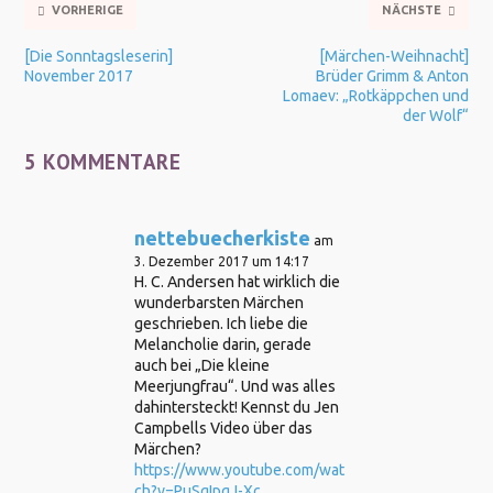
VORHERIGE
NÄCHSTE
[Die Sonntagsleserin]
[Märchen-Weihnacht]
November 2017
Brüder Grimm & Anton
Lomaev: „Rotkäppchen und
der Wolf“
5 KOMMENTARE
nettebuecherkiste
am
3. Dezember 2017 um 14:17
H. C. Andersen hat wirklich die
wunderbarsten Märchen
geschrieben. Ich liebe die
Melancholie darin, gerade
auch bei „Die kleine
Meerjungfrau“. Und was alles
dahintersteckt! Kennst du Jen
Campbells Video über das
Märchen?
https://www.youtube.com/wat
ch?v=PuSqIpqJ-Xc