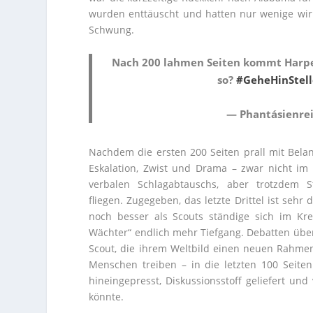
wurden enttäuscht und hatten nur wenige wirkl
Schwung.
Nach 200 lahmen Seiten kommt Harper
so?
#GeheHinStel
— Phantásienrei
Nachdem die ersten 200 Seiten prall mit Belangl
Eskalation, Zwist und Drama – zwar nicht im
verbalen Schlagabtauschs, aber trotzdem 
fliegen. Zugegeben, das letzte Drittel ist sehr 
noch besser als Scouts ständige sich im Kr
Wächter“ endlich mehr Tiefgang. Debatten über 
Scout, die ihrem Weltbild einen neuen Rahmen
Menschen treiben – in die letzten 100 Seite
hineingepresst, Diskussionsstoff geliefert un
könnte.