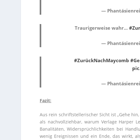
— Phantásienrei
Traurigerweise wahr…
#Zu
— Phantásienrei
#ZurückNachMaycomb
#Ge
pic
— Phantásienrei
Fazit:
Aus rein schriftstellerischer Sicht ist „Gehe hi
als nachvollziehbar, warum Verlage Harper L
Banalitäten, Widersprüchlichkeiten bei Hand
wenig Ereignissen und ein Ende, das wirkt, al