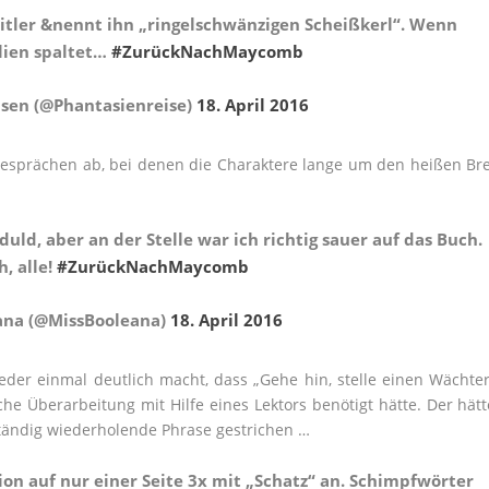
Hitler &nennt ihn „ringelschwänzigen Scheißkerl“. Wenn
lien spaltet…
#ZurückNachMaycomb
sen (@Phantasienreise)
18. April 2016
n Gesprächen ab, bei denen die Charaktere lange um den heißen Bre
duld, aber an der Stelle war ich richtig sauer auf das Buch.
h, alle!
#ZurückNachMaycomb
ana (@MissBooleana)
18. April 2016
ieder einmal deutlich macht, dass „Gehe hin, stelle einen Wächter
e Überarbeitung mit Hilfe eines Lektors benötigt hätte. Der hätt
tändig wiederholende Phrase gestrichen …
ion auf nur einer Seite 3x mit „Schatz“ an. Schimpfwörter