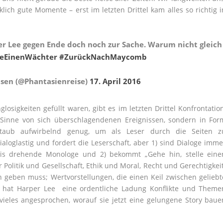
ich gute Momente – erst im letzten Drittel kam alles so richtig i
 Lee gegen Ende doch noch zur Sache. Warum nicht gleich
leEinenWächter
#ZurückNachMaycomb
sen (@Phantasienreise)
17. April 2016
osigkeiten gefüllt waren, gibt es im letzten Drittel Konfrontation
 Sinne von sich überschlagendenen Ereignissen, sondern in For
Staub aufwirbelnd genug, um als Leser durch die Seiten z
dialoglastig und fordert die Leserschaft, aber 1) sind Dialoge imme
eis drehende Monologe und 2) bekommt „Gehe hin, stelle eine
Politik und Gesellschaft, Ethik und Moral, Recht und Gerechtigkeit
 geben muss; Wertvorstellungen, die einen Keil zwischen geliebt
n hat Harper Lee eine ordentliche Ladung Konflikte und Theme
d vieles angesprochen, worauf sie jetzt eine gelungene Story baue