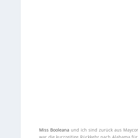
Miss Booleana
und ich sind zurück aus Maycom
war die kurzzeitige Rückkehr nach Alabama für 