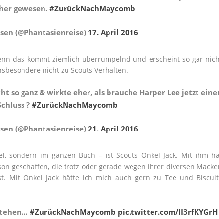
cher gewesen.
#ZurückNachMaycomb
sen (@Phantasienreise)
17. April 2016
nn das kommt ziemlich überrumpelnd und erscheint so gar nich
nsbesondere nicht zu Scouts Verhalten.
ht so ganz & wirkte eher, als brauche Harper Lee jetzt eine
Schluss ?
#ZurückNachMaycomb
sen (@Phantasienreise)
21. April 2016
el, sondern im ganzen Buch – ist Scouts Onkel Jack. Mit ihm ha
erson geschaffen, die trotz oder gerade wegen ihrer diversen Macke
st. Mit Onkel Jack hätte ich mich auch gern zu Tee und Biscuit
rstehen…
#ZurückNachMaycomb
pic.twitter.com/II3rfKYGrH