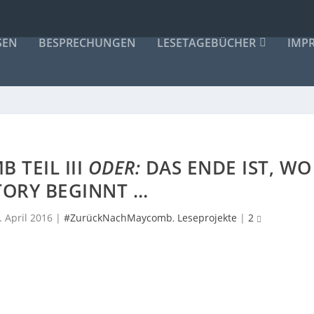
SEN
BESPRECHUNGEN
LESETAGEBÜCHER
IMP
TEIL III
ODER:
DAS ENDE IST, WO
TORY BEGINNT …
. April 2016
|
#ZurückNachMaycomb
,
Leseprojekte
|
2