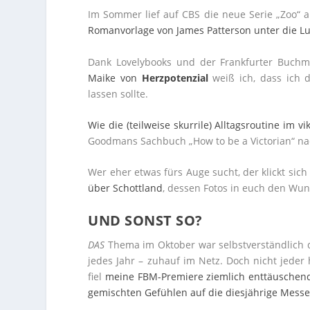
Im Sommer lief auf CBS die neue Serie „Zoo“ 
Romanvorlage von James Patterson unter die
Dank Lovelybooks und der Frankfurter Buch
Maike von
Herzpotenzial
weiß ich, dass ich 
lassen sollte.
Wie die (teilweise skurrile) Alltagsroutine im v
Goodmans Sachbuch „How to be a Victorian“ na
Wer eher etwas fürs Auge sucht, der klickt sich
über Schottland
, dessen Fotos in euch den Wu
UND SONST SO?
DAS
Thema im Oktober war selbstverständlich d
jedes Jahr – zuhauf im Netz. Doch nicht jede
fiel
meine FBM-Premiere ziemlich enttäuschen
gemischten Gefühlen auf die diesjährige Mess