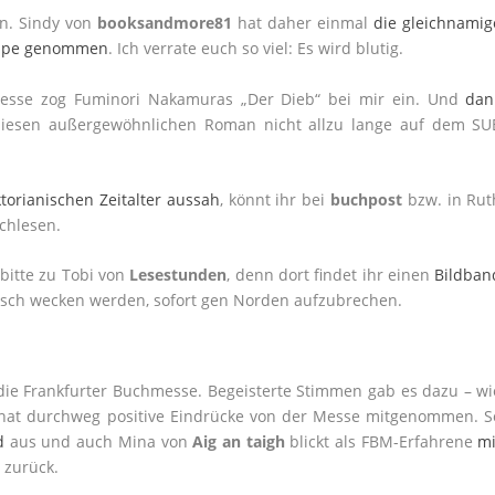
an. Sindy von
booksandmore81
hat daher einmal
die gleichnamig
 Lupe genommen
. Ich verrate euch so viel: Es wird blutig.
messe zog Fuminori Nakamuras „Der Dieb“ bei mir ein. Und
dan
diesen außergewöhnlichen Roman nicht allzu lange auf dem SU
iktorianischen Zeitalter aussah
, könnt ihr bei
buchpost
bzw. in Rut
chlesen.
 bitte zu Tobi von
Lesestunden
, denn dort findet ihr einen
Bildban
nsch wecken werden, sofort gen Norden aufzubrechen.
ie Frankfurter Buchmesse. Begeisterte Stimmen gab es dazu – wi
r hat durchweg positive Eindrücke von der Messe mitgenommen. S
d
aus und auch Mina von
Aig an taigh
blickt als FBM-Erfahrene
mi
e
zurück.