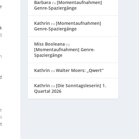
Barbara
[Momentaufnahmen]
zu
e
Genre-Spaziergänge
Kathrin
[Momentaufnahmen]
zu
k
Genre-Spaziergänge
B
Miss Booleana
zu
[Momentaufnahmen] Genre-
Spaziergänge
h
Kathrin
Walter Moers: „Qwert“
zu
d
Kathrin
[Die Sonntagsleserin] 1.
zu
Quartal 2026
e
o
t