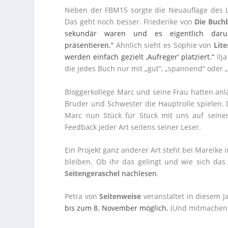
Neben der FBM15 sorgte die Neuauflage des Li
Das geht noch besser. Friederike von
Die Buch
sekundär waren und es eigentlich daru
präsentieren.“
Ähnlich sieht es Sophie von
Lit
werden einfach gezielt ‚Aufreger‘ platziert.“
Ilj
die jedes Buch nur mit „gut“, „spannend“ oder „
Bloggerkollege Marc und seine Frau hatten anlä
Bruder und Schwester die Hauptrolle spielen.
Marc nun Stück für Stück mit uns auf sein
Feedback jeder Art seitens seiner Leser.
Ein Projekt ganz anderer Art steht bei Mareike 
bleiben. Ob ihr das gelingt und wie sich das 
Seitengeraschel
nachlesen
.
Petra von
Seitenweise
veranstaltet in diesem 
bis zum 8. November möglich.
(Und mitmachen be