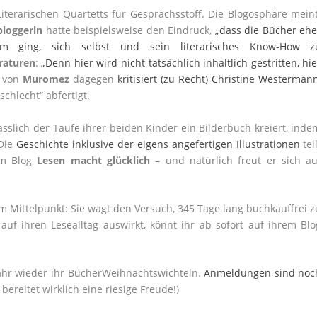
terarischen Quartetts für Gesprächsstoff. Die Blogosphäre meint
bloggerin
hatte beispielsweise den Eindruck,
„dass die Bücher ehe
m ging, sich selbst und sein literarisches Know-How z
eraturen
:
„Denn hier wird nicht tatsächlich inhaltlich gestritten, hie
a von
Muromez
dagegen
kritisiert (zu Recht) Christine Westerman
schlecht“ abfertigt.
sslich der Taufe ihrer beiden Kinder ein Bilderbuch kreiert, inde
 Die
Geschichte inklusive der eigens angefertigen Illustrationen
tei
em Blog
Lesen macht glücklich
– und natürlich freut er sich au
im Mittelpunkt: Sie wagt den Versuch, 345 Tage lang buchkauffrei z
auf ihren Lesealltag auswirkt, könnt ihr ab sofort auf ihrem Blo
Jahr wieder ihr BücherWeihnachtswichteln.
Anmeldungen sind noc
reitet wirklich eine riesige Freude!)