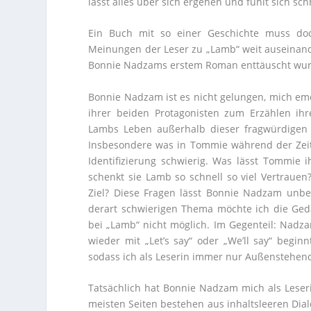
lässt alles über sich ergehen und fühlt sich sc
Ein Buch mit so einer Geschichte muss do
Meinungen der Leser zu „Lamb“ weit auseinand
Bonnie Nadzams erstem Roman enttäuscht wu
Bonnie Nadzam ist es nicht gelungen, mich emo
ihrer beiden Protagonisten zum Erzählen ih
Lambs Leben außerhalb dieser fragwürdigen
Insbesondere was in Tommie während der Zeit
Identifizierung schwierig. Was lässt Tommie
schenkt sie Lamb so schnell so viel Vertrauen
Ziel? Diese Fragen lässt Bonnie Nadzam unbea
derart schwierigen Thema möchte ich die Ged
bei „Lamb“ nicht möglich. Im Gegenteil: Nadza
wieder mit „Let’s say“ oder „We’ll say“ begin
sodass ich als Leserin immer nur Außenstehen
Tatsächlich hat Bonnie Nadzam mich als Leseri
meisten Seiten bestehen aus inhaltsleeren Dia