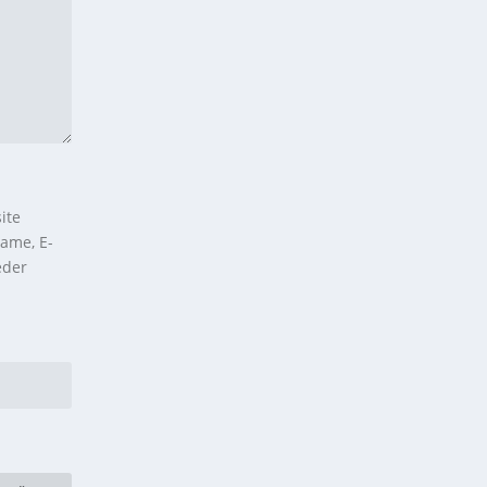
ite
ame, E-
eder