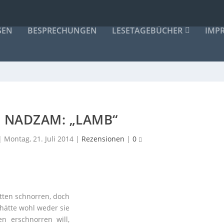
SEN
BESPRECHUNGEN
LESETAGEBÜCHER
IMP
 NADZAM: „LAMB“
|
Montag, 21. Juli 2014
|
Rezensionen
|
0
etten schnorren, doch
 hätte wohl weder sie
n erschnorren will,