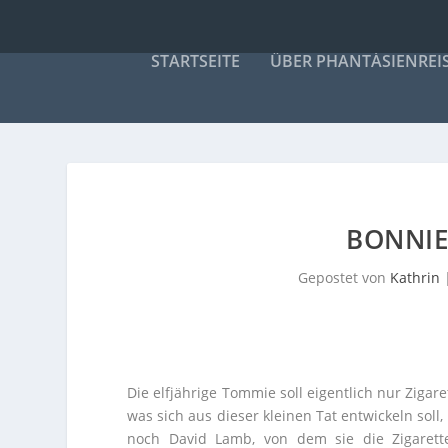
STARTSEITE
ÜBER PHANTÁSIENREI
BONNIE
Gepostet von
Kathrin
Die elfjährige Tommie soll eigentlich nur Zigar
was sich aus dieser kleinen Tat entwickeln soll,
noch David Lamb, von dem sie die Zigarette