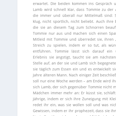
erwartet. Die beiden kommen ins Gespräch 
Lamb wird schnell klar, dass Tommie zu der 
die immer und überall nur Mittelmaß sind: S
klug, nicht sportlich, nicht beliebt. Auch ihr
die sie an diesem Tag zum Schnorren beauf
Tommie nur aus und machen sich einen Spaß
Mitleid mit Tommie und überredet sie, ihren
Streich zu spielen, indem er so tut, als w
entführen. Tommie lässt sich darauf ein
Erlebnis sie ängstigt, taucht sie am nächst
Stelle auf, an der sie und Lamb sich begegnete
sie täglich zum Essen ein und es entwickelt s
Jahre älteren Mann. Nach einiger Zeit beschli
soll nur eine Woche werden – am Ende wird ihr
sich Lamb, der sich gegenüber Tommie nicht mi
Mädchen immer mehr an: Er küsst sie, schläft 
Jährige, indem er sich ihre Zuneigung mit Kl
redet ihr ein, was sie wollen soll und was ni
Gewissen, indem er ihr prophezeit, dass sie ih