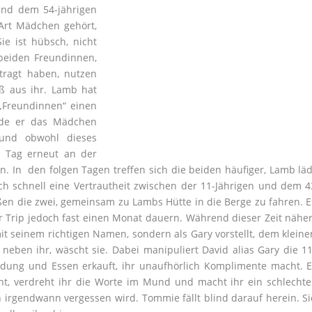
und dem 54-jährigen
Art Mädchen gehört,
ie ist hübsch, nicht
e beiden Freundinnen,
tragt haben, nutzen
 aus ihr. Lamb hat
 „Freundinnen“ einen
ürde er das Mädchen
 und obwohl dieses
en Tag erneut an der
n. In den folgen Tagen treffen sich die beiden häufiger, Lamb läd
ich schnell eine Vertrautheit zwischen der 11-Jährigen und dem 4
eßen die zwei, gemeinsam zu Lambs Hütte in die Berge zu fahren. E
 Trip jedoch fast einen Monat dauern. Während dieser Zeit näher
t seinem richtigen Namen, sondern als Gary vorstellt, dem kleine
neben ihr, wäscht sie. Dabei manipuliert David alias Gary die 11
eidung und Essen erkauft, ihr unaufhörlich Komplimente macht. E
cht, verdreht ihr die Worte im Mund und macht ihr ein schlechte
n irgendwann vergessen wird. Tommie fällt blind darauf herein. Si