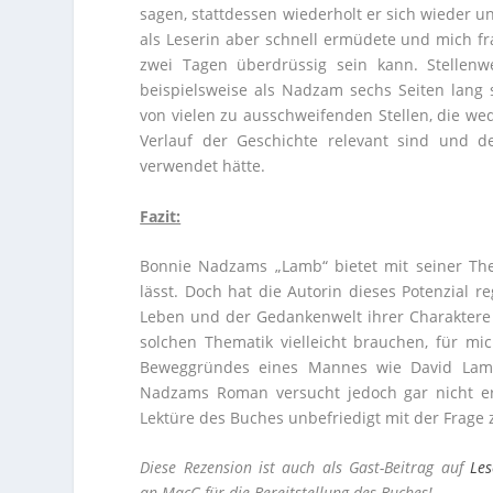
sagen, stattdessen wiederholt er sich wieder 
als Leserin aber schnell ermüdete und mich f
zwei Tagen überdrüssig sein kann. Stellenw
beispielsweise als Nadzam sechs Seiten lang 
von vielen zu ausschweifenden Stellen, die we
Verlauf der Geschichte relevant sind und d
verwendet hätte.
Fazit:
Bonnie Nadzams „Lamb“ bietet mit seiner Them
lässt. Doch hat die Autorin dieses Potenzial r
Leben und der Gedankenwelt ihrer Charaktere a
solchen Thematik vielleicht brauchen, für mic
Beweggründes eines Mannes wie David Lamb 
Nadzams Roman versucht jedoch gar nicht e
Lektüre des Buches unbefriedigt mit der Frage 
Diese Rezension ist auch als Gast-Beitrag auf
Les
an MacG für die Bereitstellung des Buches!