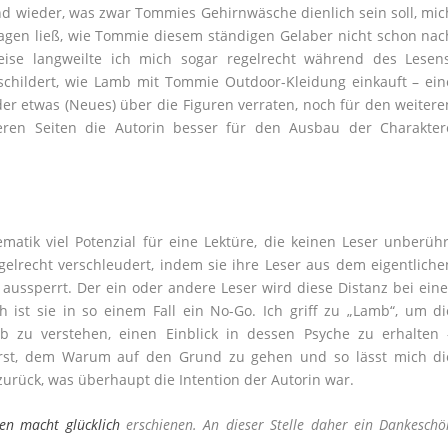
und wieder, was zwar Tommies Gehirnwäsche dienlich sein soll, mic
ragen ließ, wie Tommie diesem ständigen Gelaber nicht schon nac
eise langweilte ich mich sogar regelrecht während des Lesens
schildert, wie Lamb mit Tommie Outdoor-Kleidung einkauft – ein
der etwas (Neues) über die Figuren verraten, noch für den weitere
eren Seiten die Autorin besser für den Ausbau der Charakter
atik viel Potenzial für eine Lektüre, die keinen Leser unberühr
egelrecht verschleudert, indem sie ihre Leser aus dem eigentliche
ussperrt. Der ein oder andere Leser wird diese Distanz bei eine
h ist sie in so einem Fall ein No-Go. Ich griff zu „Lamb“, um di
zu verstehen, einen Einblick in dessen Psyche zu erhalten 
rst, dem Warum auf den Grund zu gehen und so lässt mich di
zurück, was überhaupt die Intention der Autorin war.
en macht glücklich
erschienen. An dieser Stelle daher ein Dankeschö