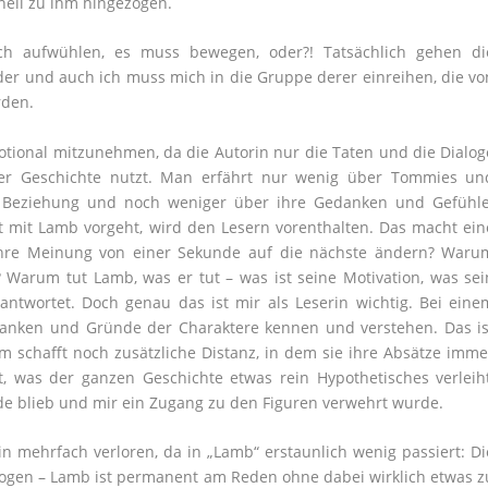
hnell zu ihm hingezogen.
ch aufwühlen, es muss bewegen, oder?! Tatsächlich gehen di
er und auch ich muss mich in die Gruppe derer einreihen, die vo
rden.
tional mitzunehmen, da die Autorin nur die Taten und die Dialog
rer Geschichte nutzt. Man erfährt nur wenig über Tommies un
 Beziehung und noch weniger über ihre Gedanken und Gefühle
 mit Lamb vorgeht, wird den Lesern vorenthalten. Das macht ein
 ihre Meinung von einer Sekunde auf die nächste ändern? Waru
? Warum tut Lamb, was er tut – was ist seine Motivation, was sei
ntwortet. Doch genau das ist mir als Leserin wichtig. Bei eine
anken und Gründe der Charaktere kennen und verstehen. Das is
m schafft noch zusätzliche Distanz, in dem sie ihre Absätze imme
nt, was der ganzen Geschichte etwas rein Hypothetisches verleiht
de blieb und mir ein Zugang zu den Figuren verwehrt wurde.
n mehrfach verloren, da in „Lamb“ erstaunlich wenig passiert: Di
logen – Lamb ist permanent am Reden ohne dabei wirklich etwas z