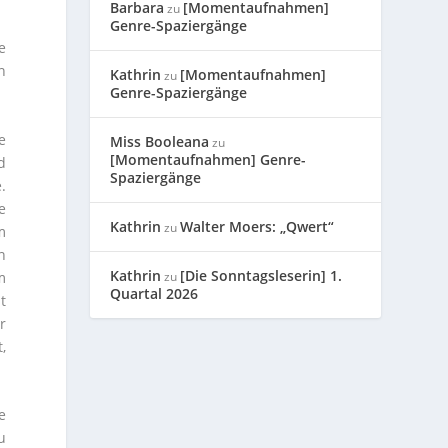
Barbara
[Momentaufnahmen]
zu
Genre-Spaziergänge
e
n
Kathrin
[Momentaufnahmen]
zu
Genre-Spaziergänge
e
Miss Booleana
zu
[Momentaufnahmen] Genre-
d
Spaziergänge
.
e
Kathrin
Walter Moers: „Qwert“
zu
m
n
Kathrin
[Die Sonntagsleserin] 1.
m
zu
Quartal 2026
t
r
,
e
u