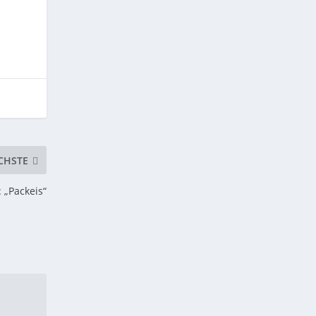
CHSTE
 „Packeis“