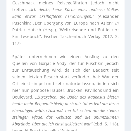
Geschmack meines Reisegefährten jedoch nicht
treffen:
„Ich denke, keine Küche eines anderen Volkes
kann etwas Ekelhafteres hervorbringen.“
(Alexander
Puschkin: „Der Übergang von Europa nach Asien“
In
Patrick Hutsch (Hrsg.), “Weltreisende und Entdecker:
Ein Lesebuch”, Fischer Taschenbuch Verlag 2012, S.
117)
Später unternehmen wir einen Ausflug zu den
Quellen von Gorjačie Vody, der für Puschkin jedoch
zur Enttäuschung wird, da sich der Badeort seit
seinem letzten Besuch stark verändert hat: War der
Ort einst simpel und sehr naturbelassen, finden sich
hier nun pompöse Häuser, Brücken, Pavillons und ein
Boulevard.
„Zugegeben: die Bäder des Kaukasus bieten
heute mehr Bequemlichkeit; doch mir tat es leid um ihren
ehemaligen wilden Zustand; mir tat es leid um die steilen
steinigen Pfade, das Gebüsch und die unumzäunten
Abgründe, über die ich einst geklettert war“
(ebd. S. 118),
bemerkt Puschkin voller Wehmut.