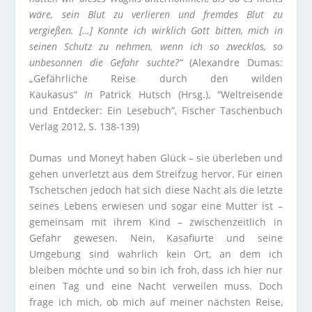
wäre, sein Blut zu verlieren und fremdes Blut zu
vergießen. […] Konnte ich wirklich Gott bitten, mich in
seinen Schutz zu nehmen, wenn ich so zwecklos, so
unbesonnen die Gefahr suchte?“
(Alexandre Dumas:
„Gefährliche Reise durch den wilden
Kaukasus“
In
Patrick Hutsch (Hrsg.), “Weltreisende
und Entdecker: Ein Lesebuch”, Fischer Taschenbuch
Verlag 2012, S. 138-139)
Dumas und Moneyt haben Glück – sie überleben und
gehen unverletzt aus dem Streifzug hervor. Für einen
Tschetschen jedoch hat sich diese Nacht als die letzte
seines Lebens erwiesen und sogar eine Mutter ist –
gemeinsam mit ihrem Kind – zwischenzeitlich in
Gefahr gewesen. Nein, Kasafiurte und seine
Umgebung sind wahrlich kein Ort, an dem ich
bleiben möchte und so bin ich froh, dass ich hier nur
einen Tag und eine Nacht verweilen muss. Doch
frage ich mich, ob mich auf meiner nächsten Reise,