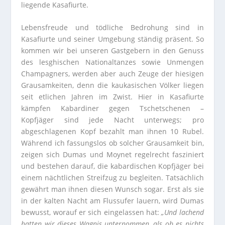
liegende Kasafiurte.
Lebensfreude und tödliche Bedrohung sind in
Kasafiurte und seiner Umgebung ständig präsent. So
kommen wir bei unseren Gastgebern in den Genuss
des lesghischen Nationaltanzes sowie Unmengen
Champagners, werden aber auch Zeuge der hiesigen
Grausamkeiten, denn die kaukasischen Völker liegen
seit etlichen Jahren im Zwist. Hier in Kasafiurte
kämpfen Kabardiner gegen Tschetschenen –
Kopfjäger sind jede Nacht unterwegs; pro
abgeschlagenen Kopf bezahlt man ihnen 10 Rubel.
Während ich fassungslos ob solcher Grausamkeit bin,
zeigen sich Dumas und Moynet regelrecht fasziniert
und bestehen darauf, die kabardischen Kopfjäger bei
einem nächtlichen Streifzug zu begleiten. Tatsächlich
gewährt man ihnen diesen Wunsch sogar. Erst als sie
in der kalten Nacht am Flussufer lauern, wird Dumas
bewusst, worauf er sich eingelassen hat:
„Und lachend
hatten wir dieses Wagnis unternommen, als ob es nichts