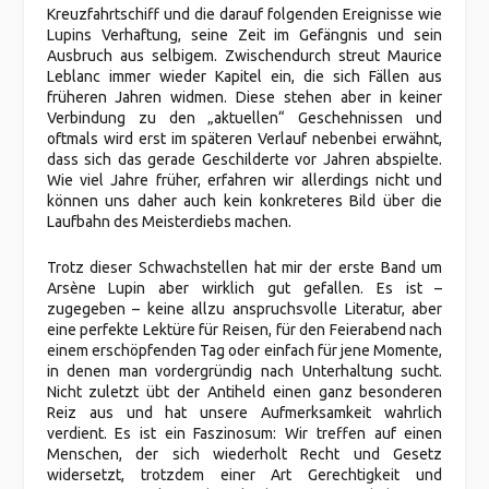
Kreuzfahrtschiff und die darauf folgenden Ereignisse wie
Lupins Verhaftung, seine Zeit im Gefängnis und sein
Ausbruch aus selbigem. Zwischendurch streut Maurice
Leblanc immer wieder Kapitel ein, die sich Fällen aus
früheren Jahren widmen. Diese stehen aber in keiner
Verbindung zu den „aktuellen“ Geschehnissen und
oftmals wird erst im späteren Verlauf nebenbei erwähnt,
dass sich das gerade Geschilderte vor Jahren abspielte.
Wie viel Jahre früher, erfahren wir allerdings nicht und
können uns daher auch kein konkreteres Bild über die
Laufbahn des Meisterdiebs machen.
Trotz dieser Schwachstellen hat mir der erste Band um
Arsène Lupin aber wirklich gut gefallen. Es ist –
zugegeben – keine allzu anspruchsvolle Literatur, aber
eine perfekte Lektüre für Reisen, für den Feierabend nach
einem erschöpfenden Tag oder einfach für jene Momente,
in denen man vordergründig nach Unterhaltung sucht.
Nicht zuletzt übt der Antiheld einen ganz besonderen
Reiz aus und hat unsere Aufmerksamkeit wahrlich
verdient. Es ist ein Faszinosum: Wir treffen auf einen
Menschen, der sich wiederholt Recht und Gesetz
widersetzt, trotzdem einer Art Gerechtigkeit und