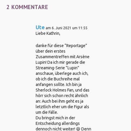
2 KOMMENTARE
Ute
am 6. Juni 2021 um 11:55
Liebe Kathrin,
danke für diese “Reportage”
über dein erstes
Zusammentreffen mit Arsène
Lupin! Da ich mir gerade die
Streaming-Serie “Lupin”
anschaue, überlege auch ich,
ob ich die Buchreihe mal
anfangen sollte. Ich bin ja
Sherlock Holmes Fan, und das
hôrr sich schon recht ähnlich
an: Auch bei ihm geht es ja
letztlich eher um die Figur als
um die Fälle.
Du bringst mich in der
Entscheidung allerdings
dennoch nicht weiter! 😄 Denn