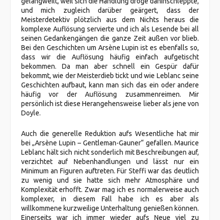
gelangweilt, weil sich die Handlung dröge dahinschleppte,
und mich zugleich darüber geärgert, dass der
Meisterdetektiv plötzlich aus dem Nichts heraus die
komplexe Auflösung servierte und ich als Lesende bei all
seinen Gedankengängen die ganze Zeit außen vor blieb.
Bei den Geschichten um Arsène Lupin ist es ebenfalls so,
dass wir die Auflösung häufig einfach aufgetischt
bekommen. Da man aber schnell ein Gespür dafür
bekommt, wie der Meisterdieb tickt und wie Leblanc seine
Geschichten aufbaut, kann man sich das ein oder andere
häufig vor der Auflösung zusammenreimen. Mir
persönlich ist diese Herangehensweise lieber als jene von
Doyle.
Auch die generelle Reduktion aufs Wesentliche hat mir
bei „Arsène Lupin – Gentleman-Gauner“ gefallen. Maurice
Leblanc hält sich nicht sonderlich mit Beschreibungen auf,
verzichtet auf Nebenhandlungen und lässt nur ein
Minimum an Figuren auftreten. Für Steffi war das deutlich
zu wenig und sie hatte sich mehr Atmosphäre und
Komplexität erhofft. Zwar mag ich es normalerweise auch
komplexer, in diesem Fall habe ich es aber als
willkommene kurzweilige Unterhaltung genießen können.
Einerseits war ich immer wieder aufs Neue viel zu