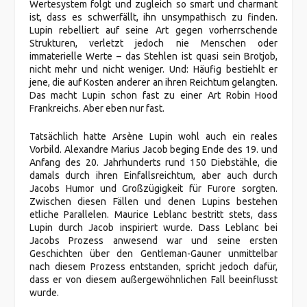
Wertesystem folgt und zugleich so smart und charmant
ist, dass es schwerfällt, ihn unsympathisch zu finden.
Lupin rebelliert auf seine Art gegen vorherrschende
Strukturen, verletzt jedoch nie Menschen oder
immaterielle Werte – das Stehlen ist quasi sein Brotjob,
nicht mehr und nicht weniger. Und: Häufig bestiehlt er
jene, die auf Kosten anderer an ihren Reichtum gelangten.
Das macht Lupin schon fast zu einer Art Robin Hood
Frankreichs. Aber eben nur fast.
Tatsächlich hatte Arsène Lupin wohl auch ein reales
Vorbild. Alexandre Marius Jacob beging Ende des 19. und
Anfang des 20. Jahrhunderts rund 150 Diebstähle, die
damals durch ihren Einfallsreichtum, aber auch durch
Jacobs Humor und Großzügigkeit für Furore sorgten.
Zwischen diesen Fällen und denen Lupins bestehen
etliche Parallelen. Maurice Leblanc bestritt stets, dass
Lupin durch Jacob inspiriert wurde. Dass Leblanc bei
Jacobs Prozess anwesend war und seine ersten
Geschichten über den Gentleman-Gauner unmittelbar
nach diesem Prozess entstanden, spricht jedoch dafür,
dass er von diesem außergewöhnlichen Fall beeinflusst
wurde.