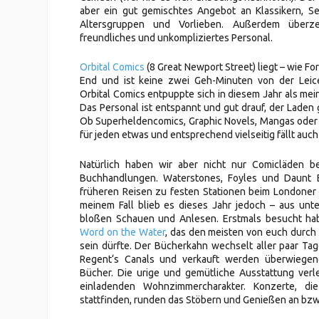
aber ein gut gemischtes Angebot an Klassikern, Se
Altersgruppen und Vorlieben. Außerdem überz
freundliches und unkompliziertes Personal.
Orbital Comics
(8 Great Newport Street) liegt – wie Fo
End und ist keine zwei Geh-Minuten von der Leice
Orbital Comics entpuppte sich in diesem Jahr als mei
Das Personal ist entspannt und gut drauf, der Laden 
Ob Superheldencomics, Graphic Novels, Mangas oder K
für jeden etwas und entsprechend vielseitig fällt auch
Natürlich haben wir aber nicht nur Comicläden b
Buchhandlungen. Waterstones, Foyles und Daunt B
früheren Reisen zu festen Stationen beim Londoner 
meinem Fall blieb es dieses Jahr jedoch – aus unt
bloßen Schauen und Anlesen. Erstmals besucht hab
Word on the Water
, das den meisten von euch durch 
sein dürfte. Der Bücherkahn wechselt aller paar Ta
Regent‘s Canals und verkauft werden überwiegen
Bücher. Die urige und gemütliche Ausstattung ver
einladenden Wohnzimmercharakter. Konzerte, d
stattfinden, runden das Stöbern und Genießen an bzw