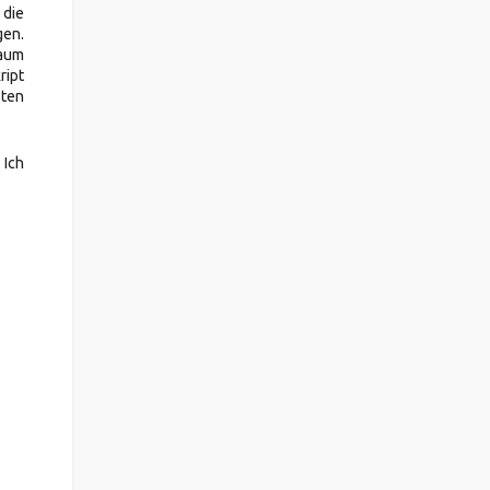
 die
gen.
kaum
ript
sten
 Ich