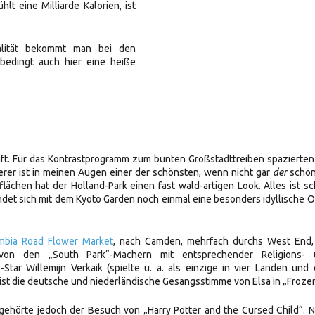
t eine Milliarde Kalorien, ist
alität bekommt man bei den
bedingt auch hier eine heiße
uft. Für das Kontrastprogramm zum bunten Großstadttreiben spazierten
erer ist in meinen Augen einer der schönsten, wenn nicht gar
der
schön
lächen hat der Holland-Park einen fast wald-artigen Look. Alles ist s
ndet sich mit dem Kyoto Garden noch einmal eine besonders idyllische 
mbia Road Flower Market
, nach Camden, mehrfach durchs West End,
on den „South Park“-Machern mit entsprechender Religions- 
Star Willemijn Verkaik (spielte u. a. als einzige in vier Länden und 
st die deutsche und niederländische Gesangsstimme von Elsa in „Frozen
ehörte jedoch der Besuch von „Harry Potter and the Cursed Child“. 