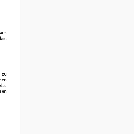
 aus
dem
n zu
ssen
 das
ssen