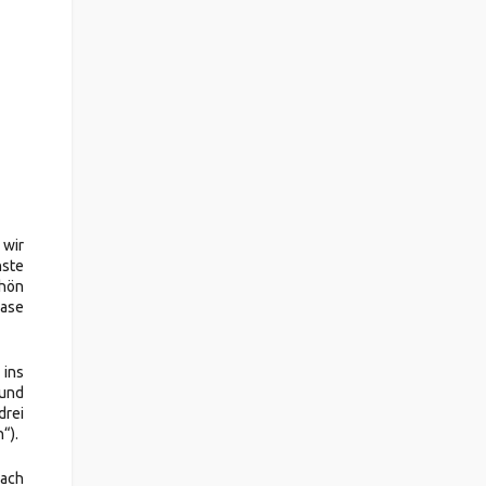
 wir
ste
chön
Oase
 ins
und
drei
“).
Nach