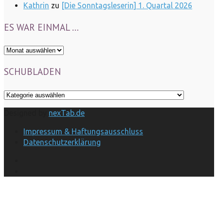
Kathrin
zu
[Die Sonntagsleserin] 1. Quartal 2026
ES WAR EINMAL …
Es
war
SCHUBLADEN
einmal
…
Schubladen
Designed by
nexTab.de
Impressum & Haftungsausschluss
Datenschutzerklärung