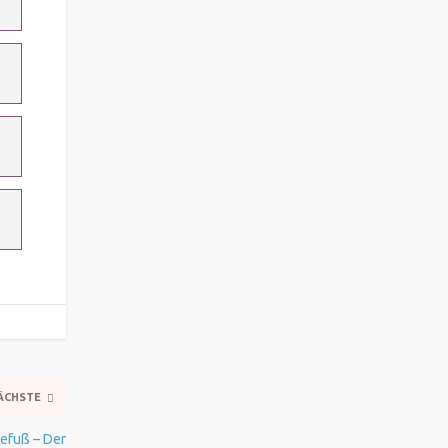
ÄCHSTE
kefuß – Der