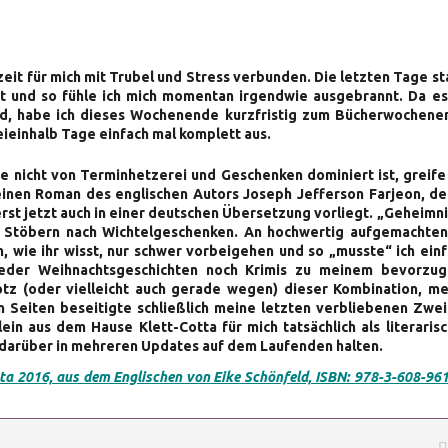
zeit für mich mit Trubel und Stress verbunden. Die letzten Tage s
ht und so fühle ich mich momentan irgendwie ausgebrannt. Da es
d, habe ich dieses Wochenende kurzfristig zum Bücherwochene
ieinhalb Tage einfach mal komplett aus.
 nicht von Terminhetzerei und Geschenken dominiert ist, greife
inen Roman des englischen Autors Joseph Jefferson Farjeon, der
rst jetzt auch in einer deutschen Übersetzung vorliegt. „Geheimni
 Stöbern nach Wichtelgeschenken. An hochwertig aufgemachten,
 wie ihr wisst, nur schwer vorbeigehen und so „musste“ ich ein
eder Weihnachtsgeschichten noch Krimis zu meinem bevorzug
otz (oder vielleicht auch gerade wegen) dieser Kombination, me
 Seiten beseitigte schließlich meine letzten verbliebenen Zwei
ein aus dem Hause Klett-Cotta für mich tatsächlich als literaris
 darüber in mehreren Updates auf dem Laufenden halten.
otta 2016, aus dem Englischen von Eike Schönfeld, ISBN: 978-3-608-96