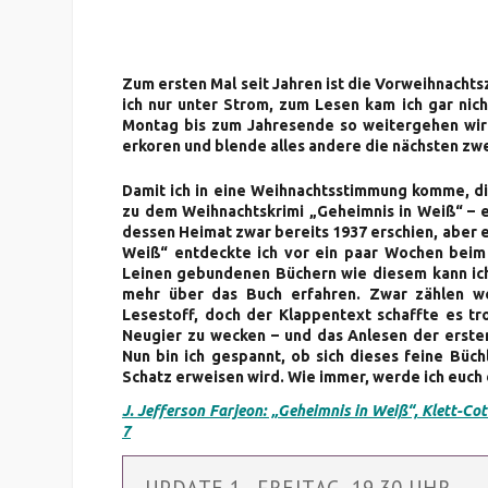
Zum ersten Mal seit Jahren ist die Vorweihnachts
ich nur unter Strom, zum Lesen kam ich gar nic
Montag bis zum Jahresende so weitergehen wir
erkoren und blende alles andere die nächsten zwe
Damit ich in eine Weihnachtsstimmung komme, die
zu dem Weihnachtskrimi „Geheimnis in Weiß“ – e
dessen Heimat zwar bereits 1937 erschien, aber e
Weiß“ entdeckte ich vor ein paar Wochen beim
Leinen gebundenen Büchern wie diesem kann ich,
mehr über das Buch erfahren. Zwar zählen w
Lesestoff, doch der Klappentext schaffte es tr
Neugier zu wecken – und das Anlesen der ersten
Nun bin ich gespannt, ob sich dieses feine Büchl
Schatz erweisen wird. Wie immer, werde ich euch
J. Jefferson Farjeon: „Geheimnis in Weiß“, Klett-C
7