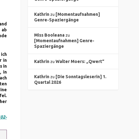
Kathrin
[Momentaufnahmen]
zu
Genre-Spaziergänge
tand
 ab
Miss Booleana
nde
zu
[Momentaufnahmen] Genre-
Spaziergänge
 ich
 in
Kathrin
Walter Moers: „Qwert“
zu
s in
 in
Kathrin
[Die Sonntagsleserin] 1.
zu
fach
Quartal 2026
ten
ine
fel.
cher
102-