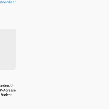
ühnerdieb“
tanden. Um
IP-Adresse
 findest