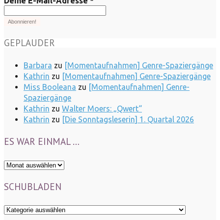
Deine E-Mail-Adresse
*
GEPLAUDER
Barbara
zu
[Momentaufnahmen] Genre-Spaziergänge
Kathrin
zu
[Momentaufnahmen] Genre-Spaziergänge
Miss Booleana
zu
[Momentaufnahmen] Genre-
Spaziergänge
Kathrin
zu
Walter Moers: „Qwert“
Kathrin
zu
[Die Sonntagsleserin] 1. Quartal 2026
ES WAR EINMAL …
Es
war
SCHUBLADEN
einmal
…
Schubladen