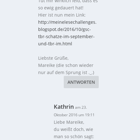
Tut mir wirklich leid, dass es
so ewig gedauert hat!
Hier ist nun mein Link:
http://meinelesechallenges.
blogspot.de/2016/10/gsc-
tbr-schatze-im-september-
und-tbr-im.html
Liebste Grüße,
Mareike (die schon wieder
nur auf dem Sprung ist ._.)
ANTWORTEN
Kathrin
am 23.
Oktober 2016 um 19:11
Liebe Mareike,
du weißt doch, wie
man so schön sagt: