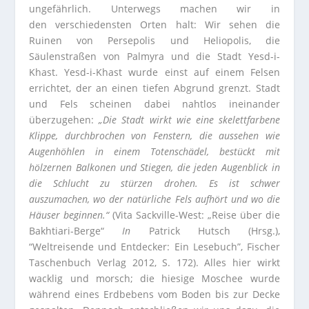
ungefährlich. Unterwegs machen wir in
den verschiedensten Orten halt: Wir sehen die
Ruinen von Persepolis und Heliopolis, die
Säulenstraßen von Palmyra und die Stadt Yesd-i-
Khast. Yesd-i-Khast wurde einst auf einem Felsen
errichtet, der an einen tiefen Abgrund grenzt. Stadt
und Fels scheinen dabei nahtlos ineinander
überzugehen:
„Die Stadt wirkt wie eine skelettfarbene
Klippe, durchbrochen von Fenstern, die aussehen wie
Augenhöhlen in einem Totenschädel, bestückt mit
hölzernen Balkonen und Stiegen, die jeden Augenblick in
die Schlucht zu stürzen drohen. Es ist schwer
auszumachen, wo der natürliche Fels aufhört und wo die
Häuser beginnen.“
(Vita Sackville-West: „Reise über die
Bakhtiari-Berge“
In
Patrick Hutsch (Hrsg.),
“Weltreisende und Entdecker: Ein Lesebuch”, Fischer
Taschenbuch Verlag 2012, S. 172). Alles hier wirkt
wacklig und morsch; die hiesige Moschee wurde
während eines Erdbebens vom Boden bis zur Decke