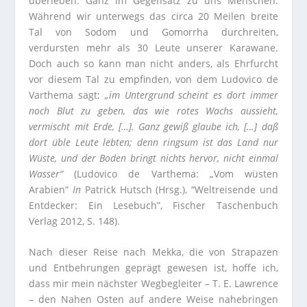
überleben. Ganz im Gegensatz zu uns Menschen:
Während wir unterwegs das circa 20 Meilen breite
Tal von Sodom und Gomorrha durchreiten,
verdursten mehr als 30 Leute unserer Karawane.
Doch auch so kann man nicht anders, als Ehrfurcht
vor diesem Tal zu empfinden, von dem Ludovico de
Varthema sagt:
„im Untergrund scheint es dort immer
noch Blut zu geben, das wie rotes Wachs aussieht,
vermischt mit Erde, […]. Ganz gewiß glaube ich, […] daß
dort üble Leute lebten; denn ringsum ist das Land nur
Wüste, und der Boden bringt nichts hervor, nicht einmal
Wasser“
(Ludovico de Varthema: „Vom wüsten
Arabien“
In
Patrick Hutsch (Hrsg.), “Weltreisende und
Entdecker: Ein Lesebuch”, Fischer Taschenbuch
Verlag 2012, S. 148).
Nach dieser Reise nach Mekka, die von Strapazen
und Entbehrungen geprägt gewesen ist, hoffe ich,
dass mir mein nächster Wegbegleiter – T. E. Lawrence
– den Nahen Osten auf andere Weise nahebringen