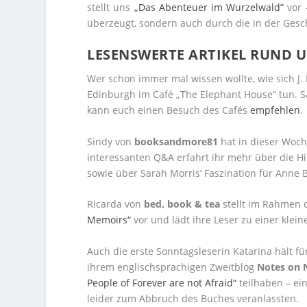
stellt uns
„Das Abenteuer im Wurzelwald“
vor 
überzeugt, sondern auch durch die in der Gesch
LESENSWERTE ARTIKEL RUND U
Wer schon immer mal wissen wollte, wie sich J. K
Edinburgh im Café „The Elephant House“ tun. 
kann euch einen Besuch des Cafés
empfehlen
.
Sindy von
booksandmore81
hat in dieser Woc
interessanten Q&A erfahrt ihr mehr über die H
sowie über Sarah Morris‘ Faszination für Anne 
Ricarda von
bed, book & tea
stellt im Rahmen 
Memoirs“
vor und lädt ihre Leser zu einer kleine
Auch die erste Sonntagsleserin Katarina hält fü
ihrem englischsprachigen Zweitblog
Notes on 
People of Forever are not Afraid“
teilhaben – ei
leider zum Abbruch des Buches veranlassten.