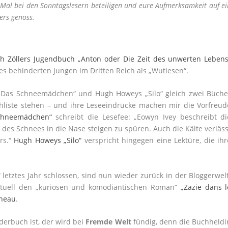
Mal bei den Sonntagslesern beteiligen und eure Aufmerksamkeit auf ei
ers genoss.
th Zöllers Jugendbuch „Anton oder Die Zeit des unwerten Lebens
es behinderten Jungen im Dritten Reich als „Wutlesen“.
„Das Schneemädchen“ und Hugh Howeys „Silo“ gleich zwei Büche
chliste stehen – und ihre Leseeindrücke machen mir die Vorfreud
chneemädchen“
schreibt die Lesefee: „Eowyn Ivey beschreibt di
es Schnees in die Nase steigen zu spüren. Auch die Kälte verläss
rs.“
Hugh Howeys „Silo“
verspricht hingegen eine Lektüre, die ihr
 letztes Jahr schlossen, sind nun wieder zurück in der Bloggerwelt
ktuell den „kuriosen und komödiantischen Roman“
„Zazie dans l
eneau
.
erbuch ist, der wird bei
Fremde Welt
fündig, denn die Buchheldi