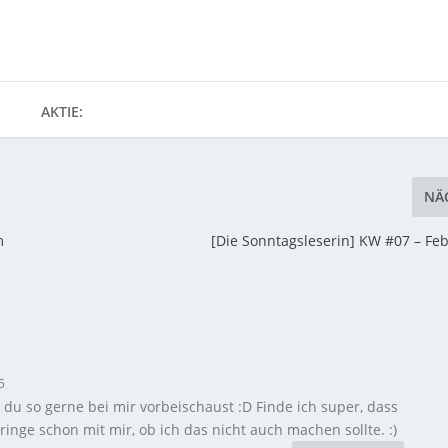
AKTIE:
NÄ
m
[Die Sonntagsleserin] KW #07 – Fe
5
 du so gerne bei mir vorbeischaust :D Finde ich super, dass
ringe schon mit mir, ob ich das nicht auch machen sollte. :)