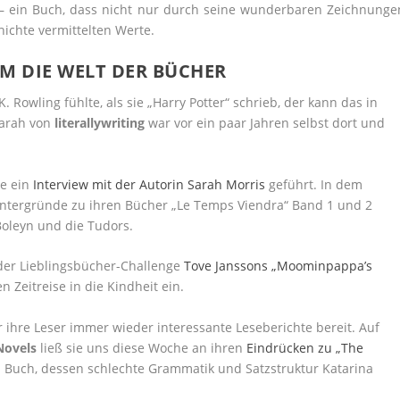
– ein Buch, dass nicht nur durch seine wunderbaren Zeichnunge
ichte vermittelten Werte.
M DIE WELT DER BÜCHER
. Rowling fühlte, als sie „Harry Potter“ schrieb, der kann das in
Sarah von
literallywriting
war vor ein paar Jahren selbst dort und
he ein
Interview mit der Autorin Sarah Morris
geführt. In dem
intergründe zu ihren Bücher „Le Temps Viendra“ Band 1 und 2
Boleyn und die Tudors.
der Lieblingsbücher-Challenge
Tove Janssons „Moominpappa’s
n Zeitreise in die Kindheit ein.
r ihre Leser immer wieder interessante Leseberichte bereit. Auf
Novels
ließ sie uns diese Woche an ihren
Eindrücken zu „The
n Buch, dessen schlechte Grammatik und Satzstruktur Katarina