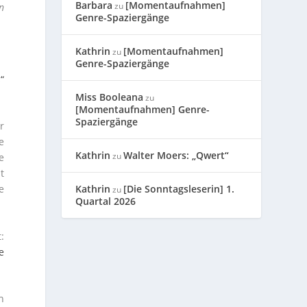
Barbara
[Momentaufnahmen]
zu
n
Genre-Spaziergänge
Kathrin
[Momentaufnahmen]
zu
Genre-Spaziergänge
“
Miss Booleana
zu
[Momentaufnahmen] Genre-
Spaziergänge
r
e
Kathrin
Walter Moers: „Qwert“
zu
e
t
e
Kathrin
[Die Sonntagsleserin] 1.
zu
Quartal 2026
:
e
n