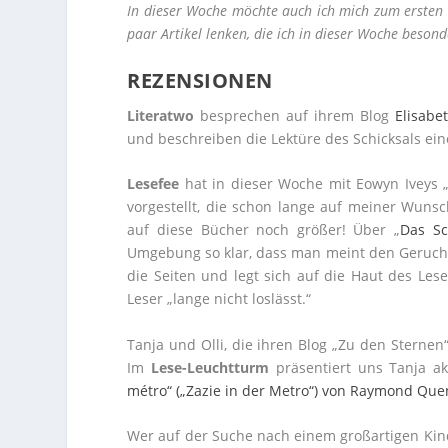
In dieser Woche möchte auch ich mich zum ersten 
paar Artikel lenken, die ich in dieser Woche besond
REZENSIONEN
Literatwo
besprechen auf ihrem Blog
Elisabe
und beschreiben die Lektüre des Schicksals ein
Lesefee
hat in dieser Woche mit Eowyn Iveys 
vorgestellt, die schon lange auf meiner Wuns
auf diese Bücher noch größer! Über „
Das S
Umgebung so klar, dass man meint den Geruch d
die Seiten und legt sich auf die Haut des Lese
Leser „lange nicht loslässt.“
Tanja und Olli, die ihren Blog „Zu den Sternen“
Im
Lese-Leuchtturm
präsentiert uns Tanja a
métro“ („Zazie in der Metro“) von Raymond Qu
Wer auf der Suche nach einem großartigen Kind