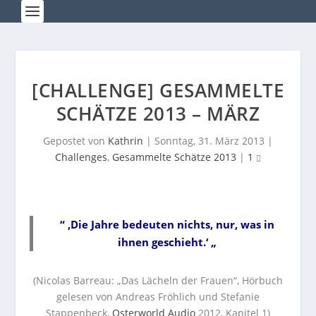
[CHALLENGE] GESAMMELTE
SCHÄTZE 2013 – MÄRZ
Gepostet von
Kathrin
|
Sonntag, 31. März 2013
|
Challenges
,
Gesammelte Schätze 2013
|
1
“ ‚Die Jahre bedeuten nichts, nur, was in
ihnen geschieht.‘ „
(Nicolas Barreau: „Das Lächeln der Frauen“, Hörbuch
gelesen von Andreas Fröhlich und Stefanie
Stappenbeck,
Osterworld Audio
2012, Kapitel 1)