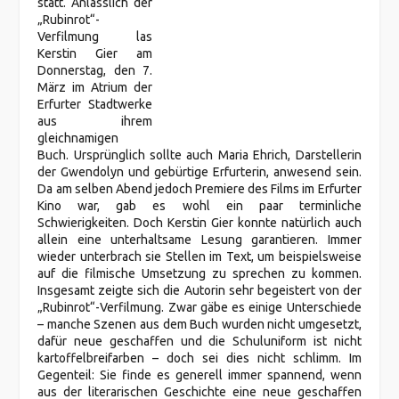
statt. Anlässlich der
„Rubinrot“-
Verfilmung las
Kerstin Gier am
Donnerstag, den 7.
März im Atrium der
Erfurter Stadtwerke
aus ihrem
gleichnamigen
Buch. Ursprünglich sollte auch Maria Ehrich, Darstellerin
der Gwendolyn und gebürtige Erfurterin, anwesend sein.
Da am selben Abend jedoch Premiere des Films im Erfurter
Kino war, gab es wohl ein paar terminliche
Schwierigkeiten. Doch Kerstin Gier konnte natürlich auch
allein eine unterhaltsame Lesung garantieren. Immer
wieder unterbrach sie Stellen im Text, um beispielsweise
auf die filmische Umsetzung zu sprechen zu kommen.
Insgesamt zeigte sich die Autorin sehr begeistert von der
„Rubinrot“-Verfilmung. Zwar gäbe es einige Unterschiede
– manche Szenen aus dem Buch wurden nicht umgesetzt,
dafür neue geschaffen und die Schuluniform ist nicht
kartoffelbreifarben – doch sei dies nicht schlimm. Im
Gegenteil: Sie finde es generell immer spannend, wenn
aus der literarischen Geschichte eine neue geschaffen