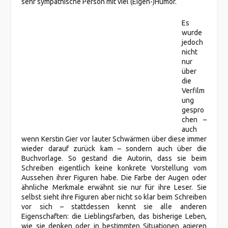
sehr sympathische Person mit viel (Eigen-)Humor.
Es
wurde
jedoch
nicht
nur
über
die
Verfilm
ung
gespro
chen –
auch
wenn Kerstin Gier vor lauter Schwärmen über diese immer
wieder darauf zurück kam – sondern auch über die
Buchvorlage. So gestand die Autorin, dass sie beim
Schreiben eigentlich keine konkrete Vorstellung vom
Aussehen ihrer Figuren habe. Die Farbe der Augen oder
ähnliche Merkmale erwähnt sie nur für ihre Leser. Sie
selbst sieht ihre Figuren aber nicht so klar beim Schreiben
vor sich – stattdessen kennt sie alle anderen
Eigenschaften: die Lieblingsfarben, das bisherige Leben,
wie sie denken oder in bestimmten Situationen agieren