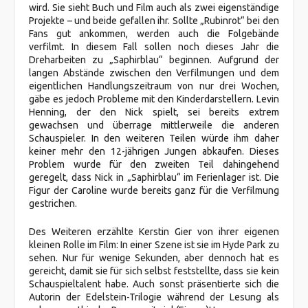
wird. Sie sieht Buch und Film auch als zwei eigenständige
Projekte – und beide gefallen ihr. Sollte „Rubinrot“ bei den
Fans gut ankommen, werden auch die Folgebände
verfilmt. In diesem Fall sollen noch dieses Jahr die
Dreharbeiten zu „Saphirblau“ beginnen. Aufgrund der
langen Abstände zwischen den Verfilmungen und dem
eigentlichen Handlungszeitraum von nur drei Wochen,
gäbe es jedoch Probleme mit den Kinderdarstellern. Levin
Henning, der den Nick spielt, sei bereits extrem
gewachsen und überrage mittlerweile die anderen
Schauspieler. In den weiteren Teilen würde ihm daher
keiner mehr den 12-jährigen Jungen abkaufen. Dieses
Problem wurde für den zweiten Teil dahingehend
geregelt, dass Nick in „Saphirblau“ im Ferienlager ist. Die
Figur der Caroline wurde bereits ganz für die Verfilmung
gestrichen.
Des Weiteren erzählte Kerstin Gier von ihrer eigenen
kleinen Rolle im Film: In einer Szene ist sie im Hyde Park zu
sehen. Nur für wenige Sekunden, aber dennoch hat es
gereicht, damit sie für sich selbst feststellte, dass sie kein
Schauspieltalent habe. Auch sonst präsentierte sich die
Autorin der Edelstein-Trilogie während der Lesung als