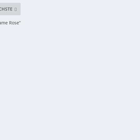
CHSTE
dame Rose“