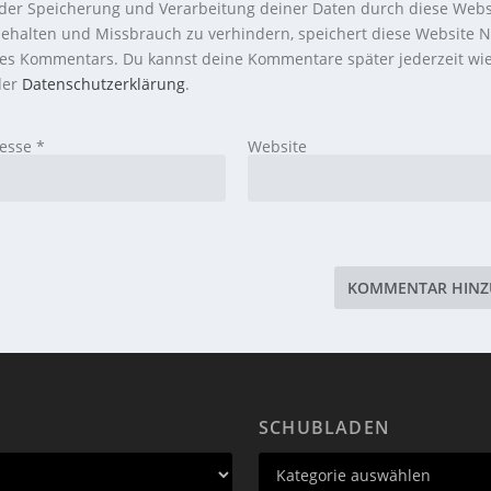
 der Speicherung und Verarbeitung deiner Daten durch diese Webs
ehalten und Missbrauch zu verhindern, speichert diese Website N
nes Kommentars. Du kannst deine Kommentare später jederzeit wi
 der
Datenschutzerklärung
.
resse
*
Website
SCHUBLADEN