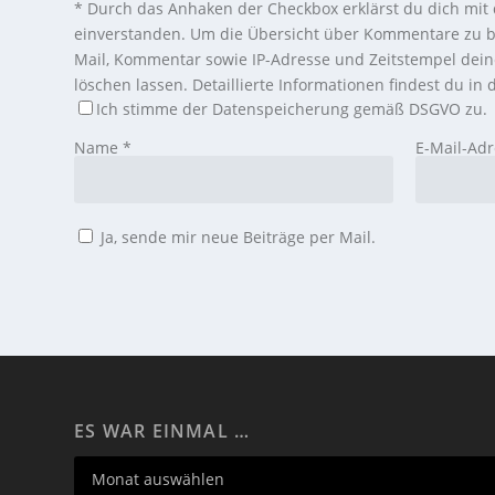
*
Durch das Anhaken der Checkbox erklärst du dich mit
einverstanden. Um die Übersicht über Kommentare zu b
Mail, Kommentar sowie IP-Adresse und Zeitstempel dei
löschen lassen. Detaillierte Informationen findest du in
Ich stimme der Datenspeicherung gemäß DSGVO zu.
Name
*
E-Mail-Ad
Ja, sende mir neue Beiträge per Mail.
ES WAR EINMAL …