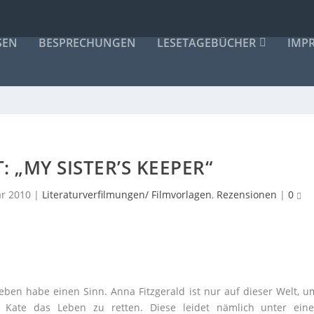
SEN
BESPRECHUNGEN
LESETAGEBÜCHER
IMP
: „MY SISTER’S KEEPER“
ar 2010
|
Literaturverfilmungen/ Filmvorlagen
,
Rezensionen
|
0
Leben habe einen Sinn. Anna Fitzgerald ist nur auf dieser Welt, u
r Kate das Leben zu retten. Diese leidet nämlich unter eine