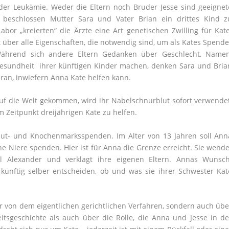
er Leukämie. Weder die Eltern noch Bruder Jesse sind geeignet
 beschlossen Mutter Sara und Vater Brian ein drittes Kind z
or „kreierten“ die Ärzte eine Art genetischen Zwilling für Kate
t über alle Eigenschaften, die notwendig sind, um als Kates Spende
Während sich andere Eltern Gedanken über Geschlecht, Namen
sundheit ihrer künftigen Kinder machen, denken Sara und Bria
aran, inwiefern Anna Kate helfen kann.
uf die Welt gekommen, wird ihr Nabelschnurblut sofort verwendet
 Zeitpunkt dreijährigen Kate zu helfen.
ut- und Knochenmarksspenden. Im Alter von 13 Jahren soll Ann
ne Niere spenden. Hier ist für Anna die Grenze erreicht. Sie wende
 Alexander und verklagt ihre eigenen Eltern. Annas Wunsch
künftig selber entscheiden, ob und was sie ihrer Schwester Kat
ur von dem eigentlichen gerichtlichen Verfahren, sondern auch übe
tsgeschichte als auch über die Rolle, die Anna und Jesse in de