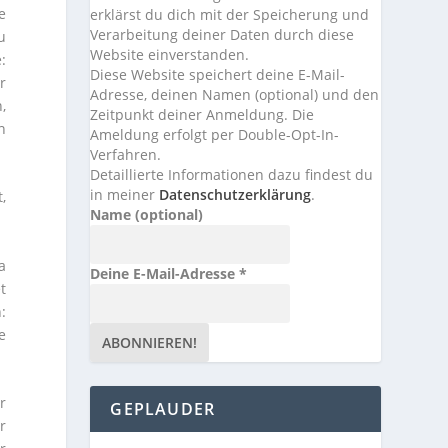
e
erklärst du dich mit der Speicherung und
Verarbeitung deiner Daten durch diese
u
Website einverstanden.
:
Diese Website speichert deine E-Mail-
r
Adresse, deinen Namen (optional) und den
,
Zeitpunkt deiner Anmeldung. Die
n
Ameldung erfolgt per Double-Opt-In-
Verfahren.
Detaillierte Informationen dazu findest du
in meiner
Datenschutzerklärung
.
,
Name (optional)
a
Deine E-Mail-Adresse
*
t
:
e
r
GEPLAUDER
r