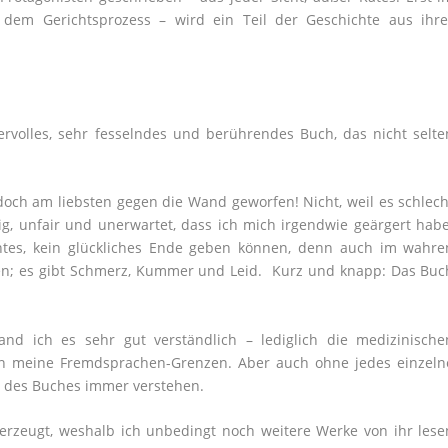
h dem Gerichtsprozess – wird ein Teil der Geschichte aus ihre
ndervolles, sehr fesselndes und berührendes Buch, das nicht selte
och am liebsten gegen die Wand geworfen! Nicht, weil es schlech
urig, unfair und unerwartet, dass ich mich irgendwie geärgert habe
htes, kein glückliches Ende geben können, denn auch im wahre
en; es gibt Schmerz, Kummer und Leid. Kurz und knapp: Das Buc
nd ich es sehr gut verständlich – lediglich die medizinische
h an meine Fremdsprachen-Grenzen. Aber auch ohne jedes einzeln
g des Buches immer verstehen.
berzeugt, weshalb ich unbedingt noch weitere Werke von ihr lese