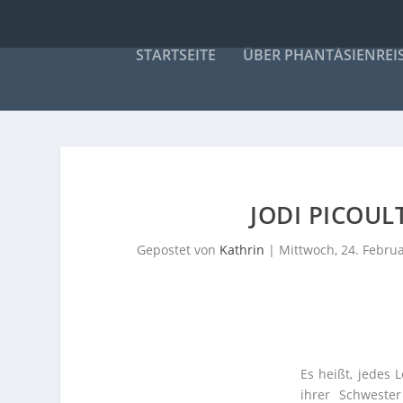
STARTSEITE
ÜBER PHANTÁSIENREI
JODI PICOULT
Gepostet von
Kathrin
|
Mittwoch, 24. Febru
Es heißt, jedes 
ihrer Schweste