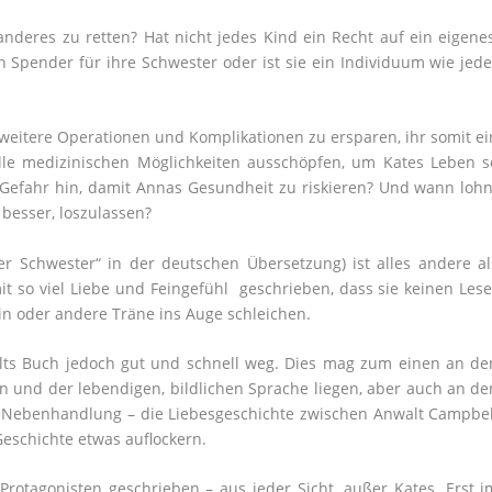
deres zu retten? Hat nicht jedes Kind ein Recht auf ein eigenes
 Spender für ihre Schwester oder ist sie ein Individuum wie jede
 weitere Operationen und Komplikationen zu ersparen, ihr somit ei
lle medizinischen Möglichkeiten ausschöpfen, um Kates Leben s
 Gefahr hin, damit Annas Gesundheit zu riskieren? Und wann lohn
besser, loszulassen?
r Schwester“ in der deutschen Übersetzung) ist alles andere al
mit so viel Liebe und Feingefühl geschrieben, dass sie keinen Lese
ein oder andere Träne ins Auge schleichen.
ults Buch jedoch gut und schnell weg. Dies mag zum einen an de
en und der lebendigen, bildlichen Sprache liegen, aber auch an de
r Nebenhandlung – die Liebesgeschichte zwischen Anwalt Campbel
 Geschichte etwas auflockern.
 Protagonisten geschrieben – aus jeder Sicht, außer Kates. Erst i