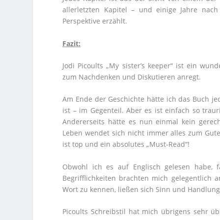
allerletzten Kapitel – und einige Jahre nac
Perspektive erzählt.
Fazit:
Jodi Picoults „My sister’s keeper“ ist ein wu
zum Nachdenken und Diskutieren anregt.
Am Ende der Geschichte hätte ich das Buch jed
ist – im Gegenteil. Aber es ist einfach so tra
Andererseits hätte es nun einmal kein gerec
Leben wendet sich nicht immer alles zum Gut
ist top und ein absolutes „Must-Read“!
Obwohl ich es auf Englisch gelesen habe, fa
Begrifflichkeiten brachten mich gelegentlic
Wort zu kennen, ließen sich Sinn und Handlun
Picoults Schreibstil hat mich übrigens sehr ü