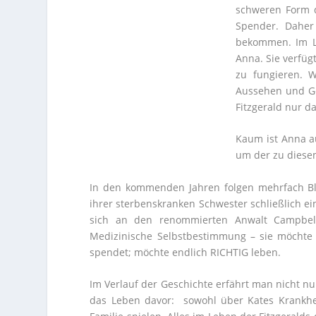
schweren Form d
Spender. Daher
bekommen. Im Lab
Anna. Sie verfüg
zu fungieren. 
Aussehen und Ge
Fitzgerald nur d
Kaum ist Anna a
um der zu diesem
In den kommenden Jahren folgen mehrfach Bl
ihrer sterbenskranken Schwester schließlich ei
sich an den renommierten Anwalt Campbell
Medizinische Selbstbestimmung – sie möchte 
spendet; möchte endlich RICHTIG leben.
Im Verlauf der Geschichte erfährt man nicht n
das Leben davor: sowohl über Kates Krankhei