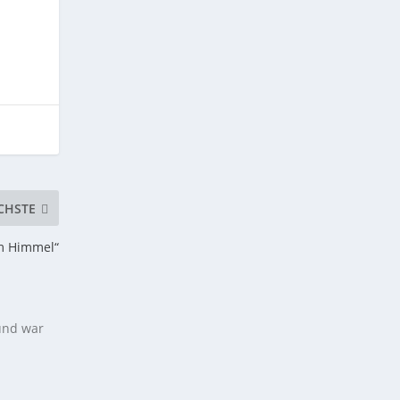
CHSTE
m Himmel“
 und war