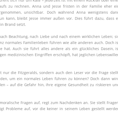
dreht sich nur um Kate – jederzeit ist mit einem Rückfall oder eine
aufs zu rechnen. Anna und Jesse fristen in der Familie eher ei
ahrgenommen, unsichtbar. Doch während Anna wenigstens dan
un kann, bleibt Jesse immer außen vor. Dies führt dazu, dass e
n Brand setzt.
nach Beachtung, nach Liebe und nach einem wirklichen Leben; si
nz normales Familienleben führen wie alle anderen auch. Doch is
hat. Auch sie führt alles andere als ein glückliches Dasein, is
gen medizinischen Eingriffen erschöpft, hat jeglichen Lebenswille
ht nur die Fitzgeralds, sondern auch den Leser vor die Frage stellt
werden, um ein normales Leben führen zu können? Doch dann wir
en – auf die Gefahr hin, ihre eigene Gesundheit zu riskieren un
 moralische Fragen auf, regt zum Nachdenken an. Sie stellt Fragen
igt Probleme auf, vor die keiner in seinem Leben gestellt werde