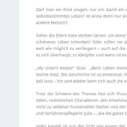
Darf man ein Kind zeugen, nur um damit ein an
selbstbestimmtes Leben? Ist Anna denn nur ein
andere Mensch?
Sollen die Eltern Kate sterben lassen, um Anna
schöneres Leben schenken? Oder sollen sie a
weit wie möglich zu verlängern – auch auf die
es sich überhaupt, zu kämpfen und wann ist es 
„My sister’s keeper“ (bzw. „Beim Leben meine
leichte Kost. Die Geschichte ist so emotional, 
kalt lässt – hin und wieder kann sich auch die 
Trotz der Schwere des Themas liest sich Pico
tollen, realistischen Charakteren, den Emotion
nicht zu seltenen humorvollen Stellen und de
und Verfahrenspflegerin Julia – , die die ganze
Jedes Kapitel ist aus der Sicht von einem der