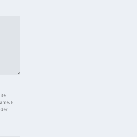
ite
ame, E-
eder