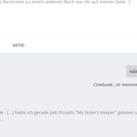
ine Rezension zu einem anderen Buch von ihr auf meiner Seite. ;)
AKTIE:
NÄ
Cinebook: „In meine
en
- [...] hatte ich gerade Jodi Picoults “My Sister’s Keeper” gelesen
n…