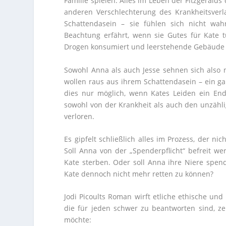
Familie spielen. Alles im Leben der Fitzgeralds 
anderen Verschlechterung des Krankheitsverl
Schattendasein – sie fühlen sich nicht w
Beachtung erfährt, wenn sie Gutes für Kate t
Drogen konsumiert und leerstehende Gebäude i
Sowohl Anna als auch Jesse sehnen sich also 
wollen raus aus ihrem Schattendasein – ein ga
dies nur möglich, wenn Kates Leiden ein Ende 
sowohl von der Krankheit als auch den unzähli
verloren.
Es gipfelt schließlich alles im Prozess, der nic
Soll Anna von der „Spenderpflicht“ befreit 
Kate sterben. Oder soll Anna ihre Niere spend
Kate dennoch nicht mehr retten zu können?
Jodi Picoults Roman wirft etliche ethische und
die für jeden schwer zu beantworten sind, ze
möchte: