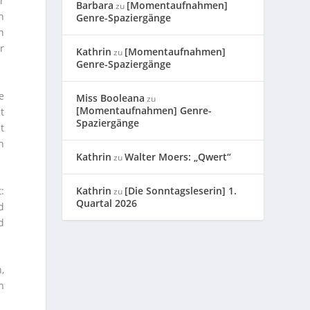
r
Barbara
[Momentaufnahmen]
zu
n
Genre-Spaziergänge
n
r
Kathrin
[Momentaufnahmen]
zu
Genre-Spaziergänge
e
Miss Booleana
zu
[Momentaufnahmen] Genre-
t
Spaziergänge
t
n
Kathrin
Walter Moers: „Qwert“
zu
:
Kathrin
[Die Sonntagsleserin] 1.
zu
Quartal 2026
d
d
,
n