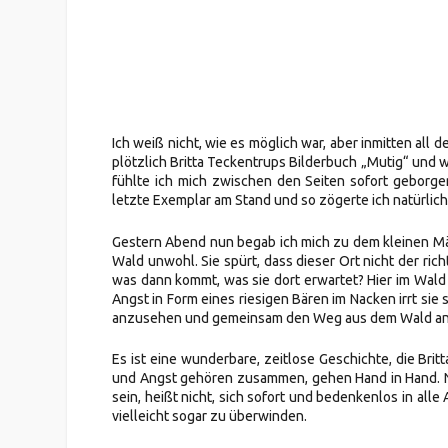
Ich weiß nicht, wie es möglich war, aber inmitten a
plötzlich Britta Teckentrups Bilderbuch „Mutig“ und w
fühlte ich mich zwischen den Seiten sofort geborgen
letzte Exemplar am Stand und so zögerte ich natürlich 
Gestern Abend nun begab ich mich zu dem kleinen Mä
Wald unwohl. Sie spürt, dass dieser Ort nicht der richt
was dann kommt, was sie dort erwartet? Hier im Wald 
Angst in Form eines riesigen Bären im Nacken irrt sie 
anzusehen und gemeinsam den Weg aus dem Wald an
Es ist eine wunderbare, zeitlose Geschichte, die Brit
und Angst gehören zusammen, gehen Hand in Hand. N
sein, heißt nicht, sich sofort und bedenkenlos in al
vielleicht sogar zu überwinden.