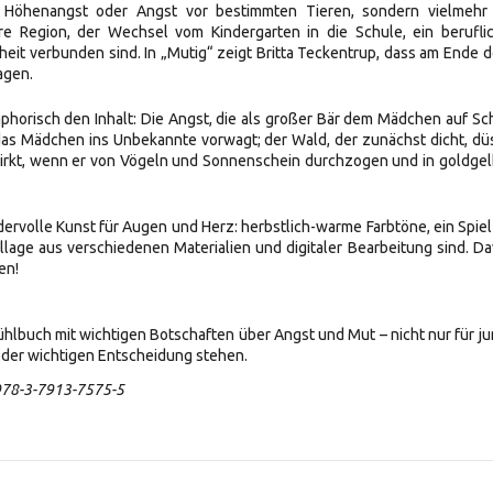
 Höhenangst oder Angst vor bestimmten Tieren, sondern vielmehr
e Region, der Wechsel vom Kindergarten in die Schule, ein berufli
eit verbunden sind. In „Mutig“ zeigt Britta Teckentrup, dass am Ende 
agen.
aphorisch den Inhalt: Die Angst, die als großer Bär dem Mädchen auf Sch
ch das Mädchen ins Unbekannte vorwagt; der Wald, der zunächst dicht, dü
 wirkt, wenn er von Vögeln und Sonnenschein durchzogen und in goldge
dervolle Kunst für Augen und Herz: herbstlich-warme Farbtöne, ein Spiel
llage aus verschiedenen Materialien und digitaler Bearbeitung sind. D
en!
lfühlbuch mit wichtigen Botschaften über Angst und Mut – nicht nur für j
 oder wichtigen Entscheidung stehen.
: 978-3-7913-7575-5