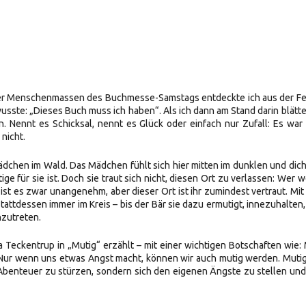
ll der Menschenmassen des Buchmesse-Samstags entdeckte ich aus der F
usste: „Dieses Buch muss ich haben“. Als ich dann am Stand darin blätte
. Nennt es Schicksal, nennt es Glück oder einfach nur Zufall: Es war
nicht.
dchen im Wald. Das Mädchen fühlt sich hier mitten im dunklen und dic
ige für sie ist. Doch sie traut sich nicht, diesen Ort zu verlassen: Wer w
ist es zwar unangenehm, aber dieser Ort ist ihr zumindest vertraut. Mit
stattdessen immer im Kreis – bis der Bär sie dazu ermutigt, innezuhalten,
zutreten.
ta Teckentrup in „Mutig“ erzählt – mit einer wichtigen Botschaften wie:
ur wenn uns etwas Angst macht, können wir auch mutig werden. Muti
le Abenteuer zu stürzen, sondern sich den eigenen Ängste zu stellen und