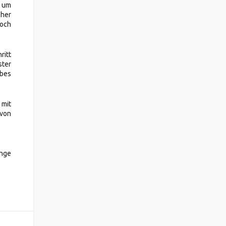
 um
cher
doch
ritt
ster
lbes
 mit
avon
unge