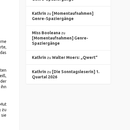
Kathrin
[Momentaufnahmen]
zu
Genre-Spaziergänge
Miss Booleana
zu
[Momentaufnahmen] Genre-
erne
Spaziergänge
rte,
 das
Kathrin
Walter Moers: „Qwert“
zu
hten
Kathrin
[Die Sonntagsleserin] 1.
zu
eiß,
Quartal 2026
 der
 ihn
 Mut
g zu
 sie