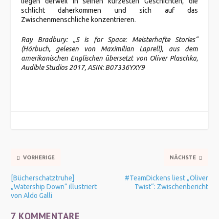
liegen derweil in seinen kürzesten Geschichten, die
schlicht daherkommen und sich auf das
Zwischenmenschliche konzentrieren.
Ray Bradbury: „S is for Space: Meisterhafte Stories“
(Hörbuch, gelesen von Maximilian Laprell), aus dem
amerikanischen Englischen übersetzt von Oliver Plaschka,
Audible Studios 2017, ASIN: B07336YXY9
VORHERIGE
NÄCHSTE
[Bücherschatztruhe]
#TeamDickens liest „Oliver
„Watership Down“ illustriert
Twist“: Zwischenbericht
von Aldo Galli
7 KOMMENTARE