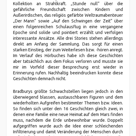
Kollektion an Strahlkraft. „Stunde null“ über die
gefährliche Freundschaft zwischen Kindern und
Außerirdischen, das religiös gefärbte Weltraumabenteuer
„Der Mann“ sowie „Auf den Schwingen der Zeit“ über
einen folgenreichen Schulausflug in eine vergangene
Epoche sind solide und pointiert erzählt und verfolgen
interessante Ansätze. Alle drei Stories stehen allerdings
direkt am Anfang der Sammlung. Das sorgt für einen
starken Einstieg, der zum Weiterlesen bzw. -hören anregt.
Im Verlauf des Hörbuches habe ich diese Geschichten
aber tatsächlich aus dem Fokus verloren und musste sie
mir im Vorfeld dieser Besprechung erst wieder in
Erinnerung rufen. Nachhaltig beeindrucken konnte diese
Geschichten demnach nicht.
Bradburys größte Schwachstellen liegen jedoch in den
überwiegend blassen, austauschbaren Figuren und dem
wiederholten Aufgreifen bestimmter Themen bzw. Ideen.
So finden sich unter den 16 Geschichten gleich zwei, in
denen eine Familie eine neue Heimat auf dem Mars finden
muss, nachdem die Erde unbewohnbar wurde. Doppelt
aufgegriffen wurde auch die Idee einer schleichenden
Infiltrierung und damit Veränderung der Menschen durch