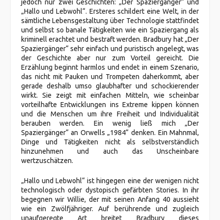
jedoch nur zwei Geschichten: „Der Spaziergänger“ und
„Hallo und Lebwohl“. Ersteres schildert eine Welt, in der
sämtliche Lebensgestaltung über Technologie stattfindet
und selbst so banale Tätigkeiten wie ein Spaziergang als
kriminell erachtet und bestraft werden. Bradbury hat „Der
Spaziergänger“ sehr einfach und puristisch angelegt, was
der Geschichte aber nur zum Vorteil gereicht. Die
Erzählung beginnt harmlos und endet in einem Szenario,
das nicht mit Pauken und Trompeten daherkommt, aber
gerade deshalb umso glaubhafter und schockierender
wirkt. Sie zeigt mit einfachen Mitteln, wie scheinbar
vorteilhafte Entwicklungen ins Extreme kippen können
und die Menschen um ihre Freiheit und Individualität
berauben werden. Ein wenig ließ mich „Der
Spaziergänger“ an Orwells „1984“ denken. Ein Mahnmal,
Dinge und Tätigkeiten nicht als selbstverständlich
hinzunehmen und auch das Unscheinbare
wertzuschätzen.
„Hallo und Lebwohl“ ist hingegen eine der wenigen nicht
technologisch oder dystopisch gefärbten Stories. In ihr
begegnen wir Willie, der mit seinen Anfang 40 aussieht
wie ein Zwölfjähriger. Auf berührende und zugleich
unaufgeregte Art breitet Bradbury dieses