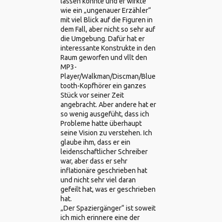
lassen konnte und er wirkte
wie ein „ungenauer Erzähler“
mit viel Blick auf die Figuren in
dem Fall, aber nicht so sehr auf
die Umgebung. Dafür hat er
interessante Konstrukte in den
Raum geworfen und vllt den
MP3-
Player/Walkman/Discman/Blue
tooth-Kopfhörer ein ganzes
Stück vor seiner Zeit
angebracht. Aber andere hat er
so wenig ausgefüht, dass ich
Probleme hatte überhaupt
seine Vision zu verstehen. Ich
glaube ihm, dass er ein
leidenschaftlicher Schreiber
war, aber dass er sehr
inflationäre geschrieben hat
und nicht sehr viel daran
gefeilt hat, was er geschrieben
hat.
„Der Spaziergänger“ ist soweit
ich mich erinnere eine der