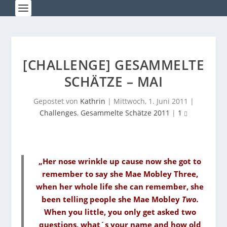
[CHALLENGE] GESAMMELTE
SCHÄTZE – MAI
Gepostet von
Kathrin
|
Mittwoch, 1. Juni 2011
|
Challenges
,
Gesammelte Schätze 2011
|
1
„Her nose wrinkle up cause now she got to
remember to say she Mae Mobley Three,
when her whole life she can remember, she
been telling people she Mae Mobley
Two.
When you little, you only get asked two
questions, what´s your name and how old