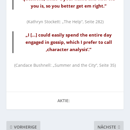
you is, so you better get em right.“
(Kathryn Stockett: „The Help“, Seite 282)
„I […] could easily spend the entire day
engaged in gossip, which I prefer to call
‚character analysis‘.“
(Candace Bushnell: „Summer and the City“, Seite 35)
AKTIE:
VORHERIGE
NÄCHSTE